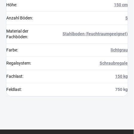
Höhe
:
150 cm
Anzahl Böden
:
5
Material der
Stahlboden (feuchtraumgeeignet)
Fachböden
:
Farbe
:
lichtgrau
Regalsystem
:
Schraubregale
Fachlast
:
150 kg
Feldlast
:
750 kg
F