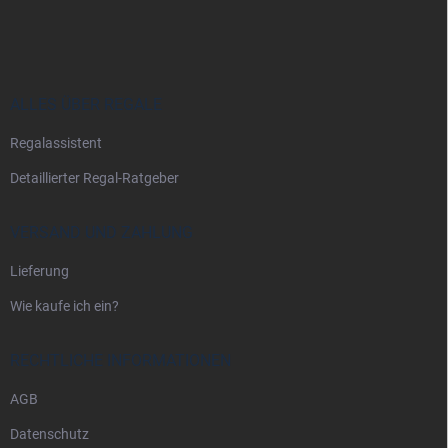
u
ß
z
e
i
ALLES ÜBER REGALE
l
Regalassistent
e
Detaillierter Regal-Ratgeber
VERSAND UND ZAHLUNG
Lieferung
Wie kaufe ich ein?
RECHTLICHE INFORMATIONEN
AGB
Datenschutz