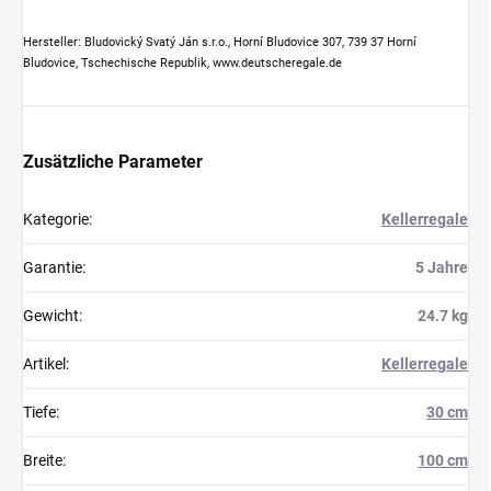
Hersteller: Bludovický Svatý Ján s.r.o., Horní Bludovice 307, 739 37 Horní
Bludovice, Tschechische Republik, www.deutscheregale.de
Zusätzliche Parameter
Kategorie
:
Kellerregale
Garantie
:
5 Jahre
Gewicht
:
24.7 kg
Artikel
:
Kellerregale
Tiefe
:
30 cm
Breite
:
100 cm