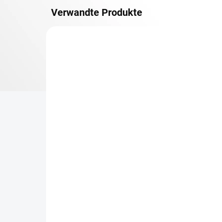
Verwandte Produkte
METALLBÖDEN
TOP: SCHRAUBREGALE
LIEFERZEIT CA. 21 TAGE
Zusatz-Fachboden
Be
Biedrax 30 x 150 cm,
Sc
Lichtgrau, Fachlast 150
Sc
kg
cm
€71,30
€6
€58,90 ohne MwSt.
€5,
−
+