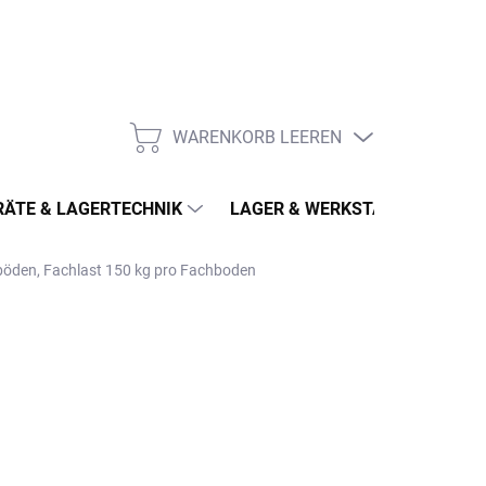
WARENKORB LEEREN
WARENKORB
ÄTE & LAGERTECHNIK
LAGER & WERKSTATT
MÖ
hböden, Fachlast 150 kg pro Fachboden