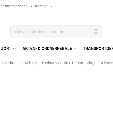
che Informationen
Kontakt
Suchen
TZORT
AKTEN- & ORDNERREGALE
TRANSPORTGER
Geschraubtes Kellerregal Biedrax 30 x 150 x 100 cm, Lichtgrau, 4 Fac
€336,40
€278 ohne MwSt.
Verkaufspreis:
LIEFERZEIT CA. 21 TAGE