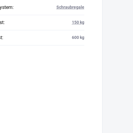
system
:
Schraubregale
st
:
150 kg
t
:
600 kg