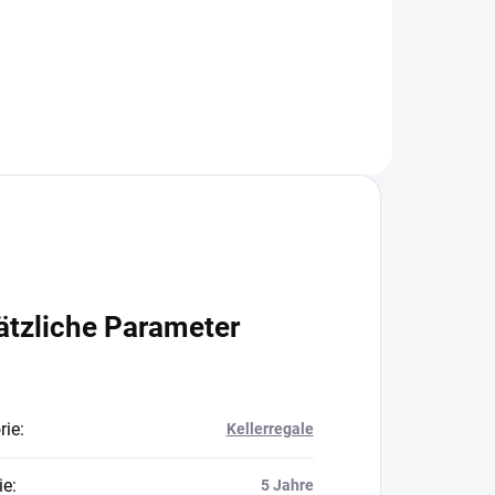
In den Warenkorb
ätzliche Parameter
rie
:
Kellerregale
ie
:
5 Jahre