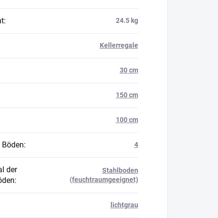
t
:
24.5 kg
Kellerregale
30 cm
150 cm
100 cm
 Böden
:
4
l der
Stahlboden
öden
:
(feuchtraumgeeignet)
lichtgrau