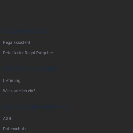
u
ß
z
e
i
ALLES ÜBER REGALE
l
Regalassistent
e
Detaillierter Regal-Ratgeber
VERSAND UND ZAHLUNG
Lieferung
Wie kaufe ich ein?
RECHTLICHE INFORMATIONEN
AGB
Datenschutz