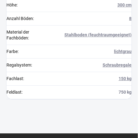
Höhe
:
300 cm
Anzahl Böden
:
8
Material der
Stahlboden (feuchtraumgeeignet)
Fachböden
:
Farbe
:
lichtgrau
Regalsystem
:
Schraubregale
Fachlast
:
150 kg
Feldlast
:
750 kg
F