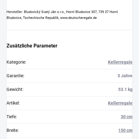
Hersteller: Bludovický Svatý Ján s.r.o., Horní Bludovice 307, 739 37 Horní
Bludovice, Tschechische Republik, www.deutscheregale.de
Zusätzliche Parameter
Kategorie
:
Kellerregale
Garantie
:
5 Jahre
Gewicht
:
53.1 kg
Artikel
:
Kellerregale
Tiefe
:
30 cm
Breite
:
150 cm