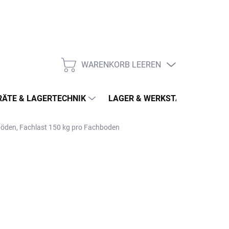
WARENKORB LEEREN
WARENKORB
ÄTE & LAGERTECHNIK
LAGER & WERKSTATT
MÖ
hböden, Fachlast 150 kg pro Fachboden