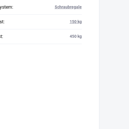
system
:
Schraubregale
st
:
150 kg
t
:
450 kg