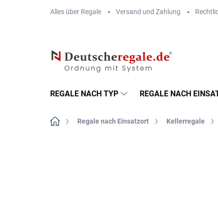
Zum
Alles über Regale
Versand und Zahlung
Rechtli
Inhalt
springen
REGALE NACH TYP
REGALE NACH EINSA
Startseite
Regale nach Einsatzort
Kellerregale
MARKE:
BIEDRAX
METALLBÖDEN
TOP: SCHRAUBREGALE