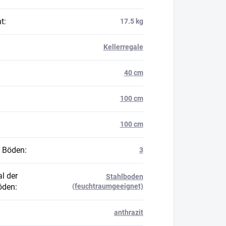
t
:
17.5 kg
Kellerregale
40 cm
100 cm
100 cm
 Böden
:
3
l der
Stahlboden
öden
:
(feuchtraumgeeignet)
anthrazit