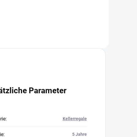
In den Warenkorb
ätzliche Parameter
rie
:
Kellerregale
ie
:
5 Jahre