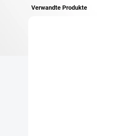
Verwandte Produkte
METALLBÖDEN
TOP: SCHRAUBREGALE
LIEFERZEIT CA. 21 TAGE
Zusatz-Fachboden
Be
Biedrax 40 x 100 cm,
Sc
Anthracit, Fachlast 150
Sc
kg
cm
€46,80
€6
€38,70 ohne MwSt.
€5,
−
+