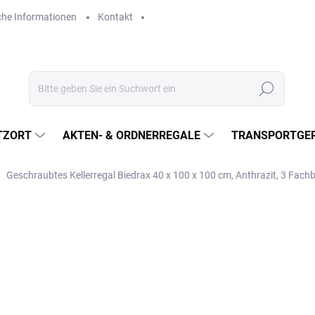
che Informationen
Kontakt
Suchen
TZORT
AKTEN- & ORDNERREGALE
TRANSPORTGER
Geschraubtes Kellerregal Biedrax 40 x 100 x 100 cm, Anthrazit, 3 Fac
€193,70
€160,10 ohne MwSt.
Verkaufspreis:
LIEFERZEIT CA. 21 TAGE