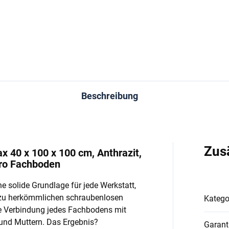
In den Warenkorb
In den Warenkorb
Beschreibung
Zus
x 40 x 100 x 100 cm, Anthrazit,
pro Fachboden
e solide Grundlage für jede Werkstatt,
 zu herkömmlichen schraubenlosen
Katego
e Verbindung jedes Fachbodens mit
und Muttern. Das Ergebnis?
Garant