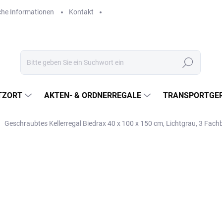
che Informationen
Kontakt
Suchen
TZORT
AKTEN- & ORDNERREGALE
TRANSPORTGER
Geschraubtes Kellerregal Biedrax 40 x 100 x 150 cm, Lichtgrau, 3 Fac
€210,90
€174,30 ohne MwSt.
Verkaufspreis:
LIEFERZEIT CA. 21 TAGE