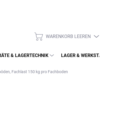
WARENKORB LEEREN
WARENKORB
ÄTE & LAGERTECHNIK
LAGER & WERKSTATT
MÖ
hböden, Fachlast 150 kg pro Fachboden