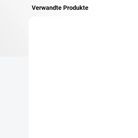
Verwandte Produkte
METALLBÖDEN
TOP: SCHRAUBREGALE
LIEFERZEIT CA. 21 TAGE
Zusatz-Fachboden
Be
Biedrax 40 x 100 cm,
Sc
Lichtgrau, Fachlast 150
Sc
kg
cm
€45,10
€6
€37,30 ohne MwSt.
€5,
−
+