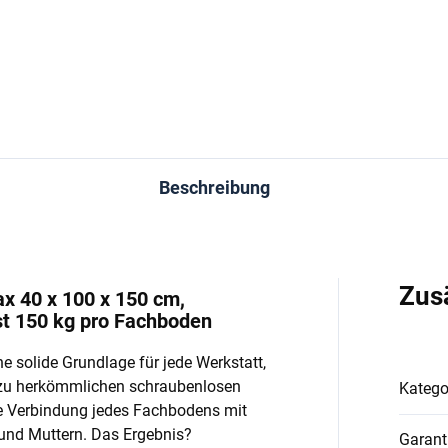
In den Warenkorb
In den Warenkorb
Beschreibung
Zus
ax 40 x 100 x 150 cm,
st 150 kg pro Fachboden
e solide Grundlage für jede Werkstatt,
 zu herkömmlichen schraubenlosen
Katego
e Verbindung jedes Fachbodens mit
und Muttern. Das Ergebnis?
Garant