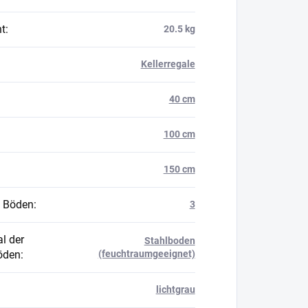
t
:
20.5 kg
Kellerregale
40 cm
100 cm
150 cm
 Böden
:
3
l der
Stahlboden
öden
:
(feuchtraumgeeignet)
lichtgrau