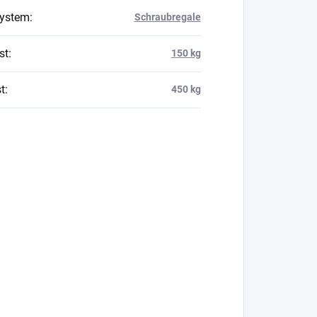
system
:
Schraubregale
st
:
150 kg
t
:
450 kg