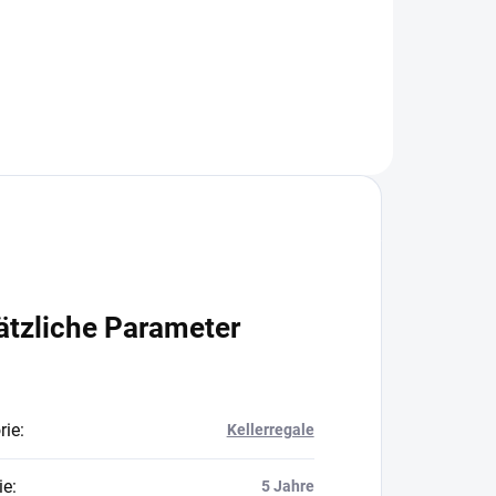
In den Warenkorb
ätzliche Parameter
rie
:
Kellerregale
ie
:
5 Jahre