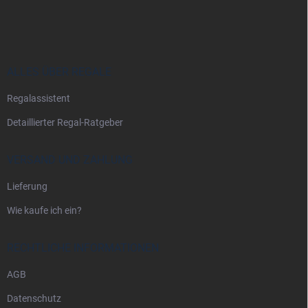
u
ß
z
e
i
ALLES ÜBER REGALE
l
Regalassistent
e
Detaillierter Regal-Ratgeber
VERSAND UND ZAHLUNG
Lieferung
Wie kaufe ich ein?
RECHTLICHE INFORMATIONEN
AGB
Datenschutz