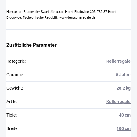
Hersteller: Bludovický Svatý Ján s.r.o., Horní Bludovice 307, 739 37 Horní
Bludovice, Tschechische Republik, www.deutscheregale.de
Zusätzliche Parameter
Kategorie
:
Kellerregale
Garantie
:
5 Jahre
Gewicht
:
28.2 kg
Artikel
:
Kellerregale
Tiefe
:
40 cm
Breite
:
100 cm