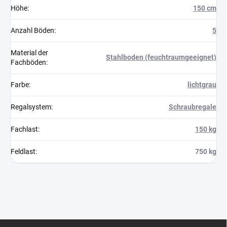
Höhe
:
150 cm
Anzahl Böden
:
5
Material der
Stahlboden (feuchtraumgeeignet)
Fachböden
:
Farbe
:
lichtgrau
Regalsystem
:
Schraubregale
Fachlast
:
150 kg
Feldlast
:
750 kg
F