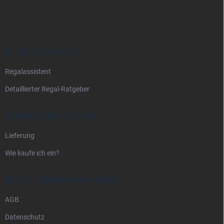
u
ß
z
e
i
ALLES ÜBER REGALE
l
Regalassistent
e
Detaillierter Regal-Ratgeber
VERSAND UND ZAHLUNG
Lieferung
Wie kaufe ich ein?
RECHTLICHE INFORMATIONEN
AGB
Datenschutz