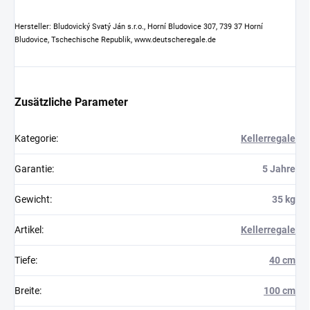
Hersteller: Bludovický Svatý Ján s.r.o., Horní Bludovice 307, 739 37 Horní
Bludovice, Tschechische Republik, www.deutscheregale.de
Zusätzliche Parameter
Kategorie
:
Kellerregale
Garantie
:
5 Jahre
Gewicht
:
35 kg
Artikel
:
Kellerregale
Tiefe
:
40 cm
Breite
:
100 cm