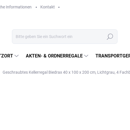
che Informationen
Kontakt
Suchen
TZORT
AKTEN- & ORDNERREGALE
TRANSPORTGER
Geschraubtes Kellerregal Biedrax 40 x 100 x 200 cm, Lichtgrau, 4 Fac
€277,80
€229,60 ohne MwSt.
Verkaufspreis:
LIEFERZEIT CA. 21 TAGE