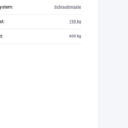
system
:
Schraubregale
st
:
150 kg
t
:
600 kg