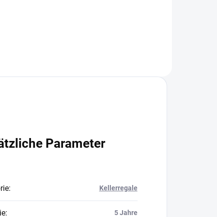
In den Warenkorb
ätzliche Parameter
rie
:
Kellerregale
ie
:
5 Jahre