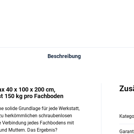
In den Warenkorb
In den Warenkorb
Beschreibung
Zus
ax 40 x 100 x 200 cm,
st 150 kg pro Fachboden
e solide Grundlage für jede Werkstatt,
 zu herkömmlichen schraubenlosen
Katego
e Verbindung jedes Fachbodens mit
und Muttern. Das Ergebnis?
Garant