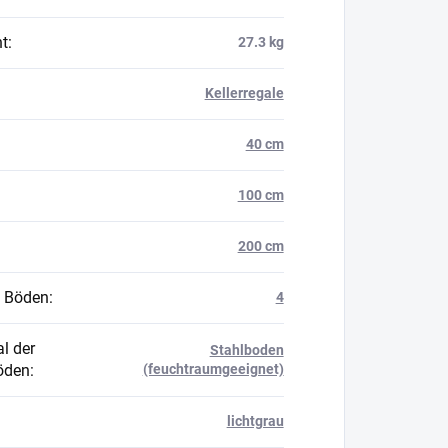
t
:
27.3 kg
Kellerregale
40 cm
100 cm
200 cm
 Böden
:
4
l der
Stahlboden
öden
:
(feuchtraumgeeignet)
lichtgrau