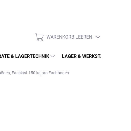
WARENKORB LEEREN
WARENKORB
ÄTE & LAGERTECHNIK
LAGER & WERKSTATT
MÖ
hböden, Fachlast 150 kg pro Fachboden