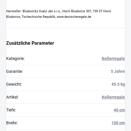
Hersteller: Bludovický Svatý Ján s.r.o., Horní Bludovice 307, 739 37 Horní
Bludovice, Tschechische Republik, www.deutscheregale.de
Zusätzliche Parameter
Kategorie
:
Kellerregale
Garantie
:
5 Jahre
Gewicht
:
45.5 kg
Artikel
:
Kellerregale
Tiefe
:
40 cm
Breite
:
100 cm