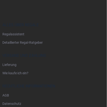
u
ß
z
e
i
ALLES ÜBER REGALE
l
Regalassistent
e
Detaillierter Regal-Ratgeber
VERSAND UND ZAHLUNG
Lieferung
Wie kaufe ich ein?
RECHTLICHE INFORMATIONEN
AGB
Datenschutz