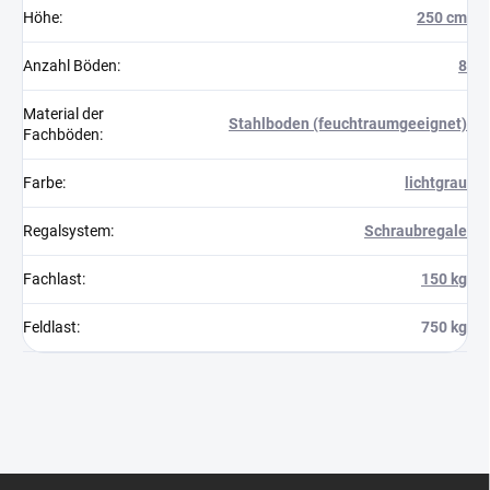
Höhe
:
250 cm
Anzahl Böden
:
8
Material der
Stahlboden (feuchtraumgeeignet)
Fachböden
:
Farbe
:
lichtgrau
Regalsystem
:
Schraubregale
Fachlast
:
150 kg
Feldlast
:
750 kg
F