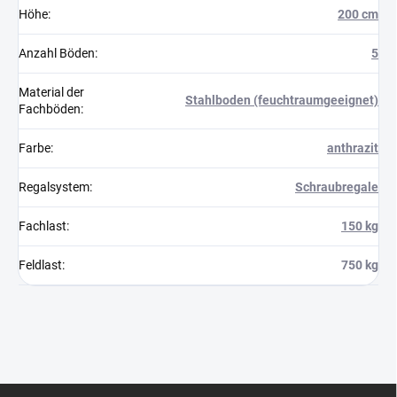
Höhe
:
200 cm
Anzahl Böden
:
5
Material der
Stahlboden (feuchtraumgeeignet)
Fachböden
:
Farbe
:
anthrazit
Regalsystem
:
Schraubregale
Fachlast
:
150 kg
Feldlast
:
750 kg
F