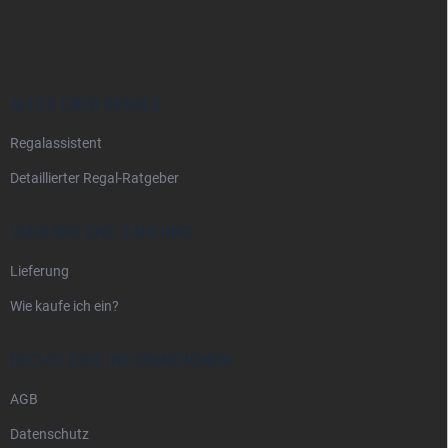
u
ß
z
e
i
ALLES ÜBER REGALE
l
Regalassistent
e
Detaillierter Regal-Ratgeber
VERSAND UND ZAHLUNG
Lieferung
Wie kaufe ich ein?
RECHTLICHE INFORMATIONEN
AGB
Datenschutz