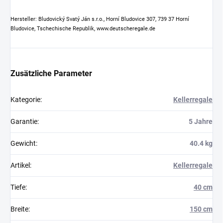
Hersteller: Bludovický Svatý Ján s.r.o., Horní Bludovice 307, 739 37 Horní
Bludovice, Tschechische Republik, www.deutscheregale.de
Zusätzliche Parameter
Kategorie
:
Kellerregale
Garantie
:
5 Jahre
Gewicht
:
40.4 kg
Artikel
:
Kellerregale
Tiefe
:
40 cm
Breite
:
150 cm