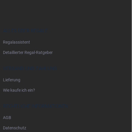
u
ß
z
e
i
ALLES ÜBER REGALE
l
Regalassistent
e
Detaillierter Regal-Ratgeber
VERSAND UND ZAHLUNG
Lieferung
Wie kaufe ich ein?
RECHTLICHE INFORMATIONEN
AGB
Datenschutz