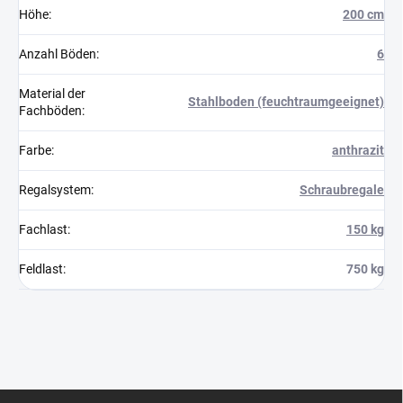
Höhe
:
200 cm
Anzahl Böden
:
6
Material der
Stahlboden (feuchtraumgeeignet)
Fachböden
:
Farbe
:
anthrazit
Regalsystem
:
Schraubregale
Fachlast
:
150 kg
Feldlast
:
750 kg
F