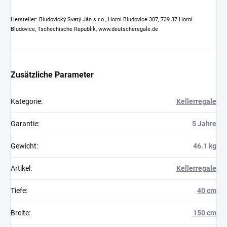
Hersteller: Bludovický Svatý Ján s.r.o., Horní Bludovice 307, 739 37 Horní
Bludovice, Tschechische Republik, www.deutscheregale.de
Zusätzliche Parameter
Kategorie
:
Kellerregale
Garantie
:
5 Jahre
Gewicht
:
46.1 kg
Artikel
:
Kellerregale
Tiefe
:
40 cm
Breite
:
150 cm