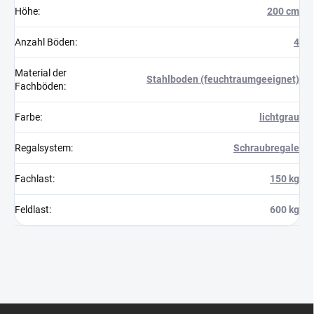
Höhe
:
200 cm
Anzahl Böden
:
4
Material der
Stahlboden (feuchtraumgeeignet)
Fachböden
:
Farbe
:
lichtgrau
Regalsystem
:
Schraubregale
Fachlast
:
150 kg
Feldlast
:
600 kg
F