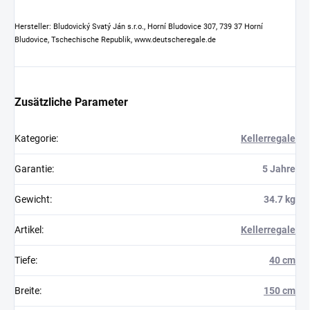
Hersteller: Bludovický Svatý Ján s.r.o., Horní Bludovice 307, 739 37 Horní
Bludovice, Tschechische Republik, www.deutscheregale.de
Zusätzliche Parameter
Kategorie
:
Kellerregale
Garantie
:
5 Jahre
Gewicht
:
34.7 kg
Artikel
:
Kellerregale
Tiefe
:
40 cm
Breite
:
150 cm