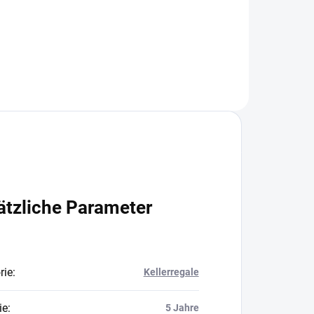
In den Warenkorb
ätzliche Parameter
rie
:
Kellerregale
ie
:
5 Jahre