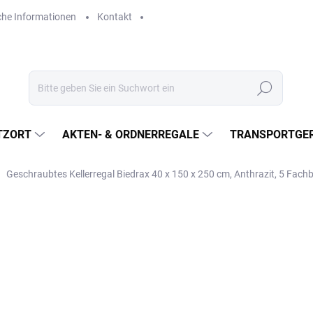
che Informationen
Kontakt
Suchen
TZORT
AKTEN- & ORDNERREGALE
TRANSPORTGER
Geschraubtes Kellerregal Biedrax 40 x 150 x 250 cm, Anthrazit, 5 Fac
€522,10
€431,50 ohne MwSt.
Verkaufspreis:
LIEFERZEIT CA. 21 TAGE