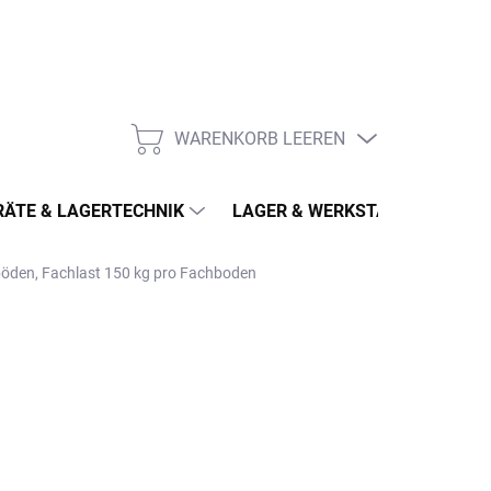
WARENKORB LEEREN
WARENKORB
ÄTE & LAGERTECHNIK
LAGER & WERKSTATT
MÖ
hböden, Fachlast 150 kg pro Fachboden