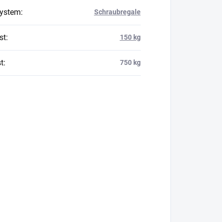
system
:
Schraubregale
st
:
150 kg
t
:
750 kg