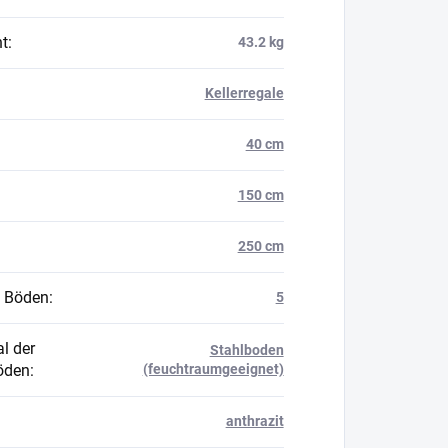
t
:
43.2 kg
Kellerregale
40 cm
150 cm
250 cm
 Böden
:
5
l der
Stahlboden
öden
:
(feuchtraumgeeignet)
anthrazit