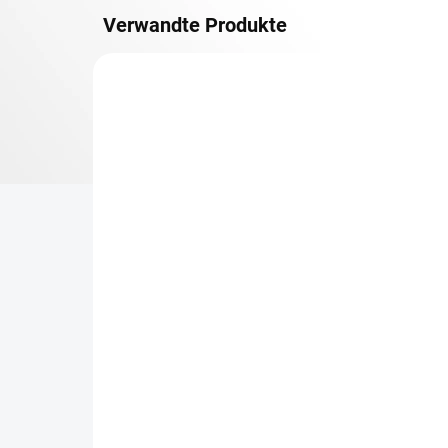
Verwandte Produkte
METALLBÖDEN
TOP: SCHRAUBREGALE
LIEFERZEIT CA. 21 TAGE
Zusatz-Fachboden
Be
Biedrax 40 x 150 cm,
Sc
Anthracit, Fachlast 150
Sc
kg
cm
€79,70
€6
€65,90 ohne MwSt.
€5,
−
+