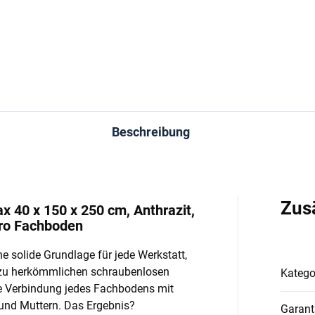
In den Warenkorb
In den Warenkorb
Beschreibung
Zus
x 40 x 150 x 250 cm, Anthrazit,
pro Fachboden
e solide Grundlage für jede Werkstatt,
 zu herkömmlichen schraubenlosen
Katego
e Verbindung jedes Fachbodens mit
und Muttern. Das Ergebnis?
Garant