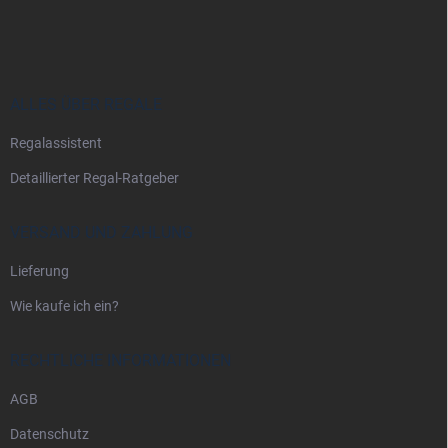
u
ß
z
e
i
ALLES ÜBER REGALE
l
Regalassistent
e
Detaillierter Regal-Ratgeber
VERSAND UND ZAHLUNG
Lieferung
Wie kaufe ich ein?
RECHTLICHE INFORMATIONEN
AGB
Datenschutz