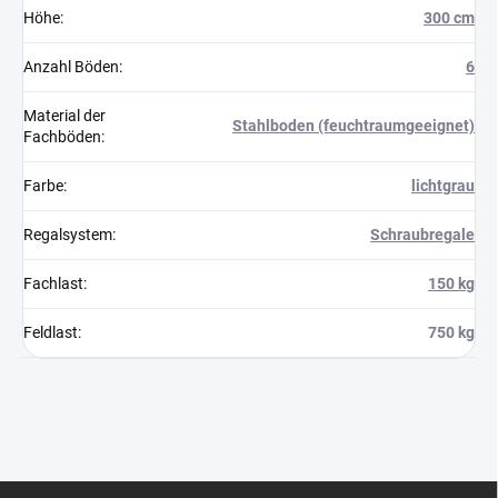
Höhe
:
300 cm
Anzahl Böden
:
6
Material der
Stahlboden (feuchtraumgeeignet)
Fachböden
:
Farbe
:
lichtgrau
Regalsystem
:
Schraubregale
Fachlast
:
150 kg
Feldlast
:
750 kg
F