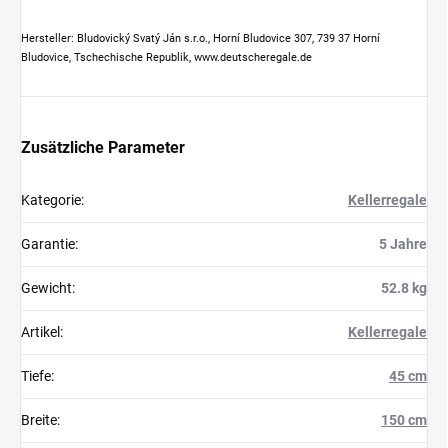
Hersteller: Bludovický Svatý Ján s.r.o., Horní Bludovice 307, 739 37 Horní
Bludovice, Tschechische Republik, www.deutscheregale.de
Zusätzliche Parameter
Kategorie
:
Kellerregale
Garantie
:
5 Jahre
Gewicht
:
52.8 kg
Artikel
:
Kellerregale
Tiefe
:
45 cm
Breite
:
150 cm