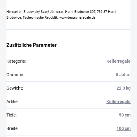
Hersteller: Bludovický Svatý Ján s.r.o., Horní Bludovice 307, 739 37 Horní
Bludovice, Tschechische Republik, www.deutscheregale.de
Zusätzliche Parameter
Kategorie
:
Kellerregale
Garantie
:
5 Jahre
Gewicht
:
22.3 kg
Artikel
:
Kellerregale
Tiefe
:
50 cm
Breite
:
100 cm