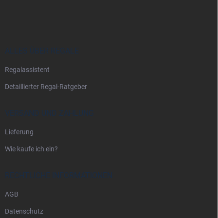
u
ß
z
e
i
ALLES ÜBER REGALE
l
Regalassistent
e
Detaillierter Regal-Ratgeber
VERSAND UND ZAHLUNG
Lieferung
Wie kaufe ich ein?
RECHTLICHE INFORMATIONEN
AGB
Datenschutz