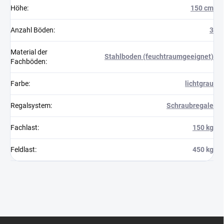
Höhe
:
150 cm
Anzahl Böden
:
3
Material der
Stahlboden (feuchtraumgeeignet)
Fachböden
:
Farbe
:
lichtgrau
Regalsystem
:
Schraubregale
Fachlast
:
150 kg
Feldlast
:
450 kg
F