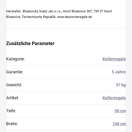
Hersteller: Bludovický Svatý Ján s.r.o., Horní Bludovice 307, 739 37 Horní
Bludovice, Tschechische Republik, www.deutscheregale.de
Zusätzliche Parameter
Kategorie
:
Kellerregale
Garantie
:
5 Jahre
Gewicht
:
37 kg
Artikel
:
Kellerregale
Tiefe
:
50 cm
Breite
:
100 cm