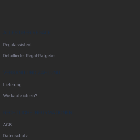
u
ß
z
e
i
ALLES ÜBER REGALE
l
Regalassistent
e
Detaillierter Regal-Ratgeber
VERSAND UND ZAHLUNG
Lieferung
Wie kaufe ich ein?
RECHTLICHE INFORMATIONEN
AGB
Datenschutz