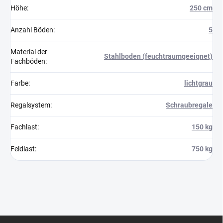
Höhe
:
250 cm
Anzahl Böden
:
5
Material der
Stahlboden (feuchtraumgeeignet)
Fachböden
:
Farbe
:
lichtgrau
Regalsystem
:
Schraubregale
Fachlast
:
150 kg
Feldlast
:
750 kg
F