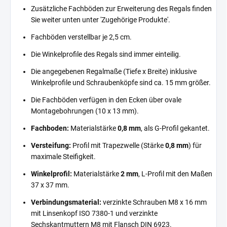
Zusätzliche Fachböden zur Erweiterung des Regals finden
Sie weiter unten unter 'Zugehörige Produkte'.
Fachböden verstellbar je 2,5 cm.
Die Winkelprofile des Regals sind immer einteilig.
Die angegebenen Regalmaße (Tiefe x Breite) inklusive
Winkelprofile und Schraubenköpfe sind ca. 15 mm größer.
Die Fachböden verfügen in den Ecken über ovale
Montagebohrungen (10 x 13 mm).
Fachboden:
Materialstärke
0,8 mm
, als G-Profil gekantet.
Versteifung:
Profil mit Trapezwelle (Stärke
0,8 mm
) für
maximale Steifigkeit.
Winkelprofil:
Materialstärke
2 mm
, L-Profil mit den Maßen
37 x 37 mm.
Verbindungsmaterial:
verzinkte Schrauben M8 x 16 mm
mit Linsenkopf ISO 7380-1 und verzinkte
Sechskantmuttern M8 mit Flansch DIN 6923.