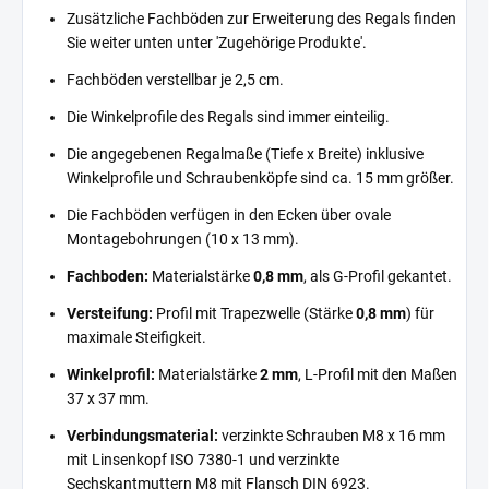
Zusätzliche Fachböden zur Erweiterung des Regals finden
Sie weiter unten unter 'Zugehörige Produkte'.
Fachböden verstellbar je 2,5 cm.
Die Winkelprofile des Regals sind immer einteilig.
Die angegebenen Regalmaße (Tiefe x Breite) inklusive
Winkelprofile und Schraubenköpfe sind ca. 15 mm größer.
Die Fachböden verfügen in den Ecken über ovale
Montagebohrungen (10 x 13 mm).
Fachboden:
Materialstärke
0,8 mm
, als G-Profil gekantet.
Versteifung:
Profil mit Trapezwelle (Stärke
0,8 mm
) für
maximale Steifigkeit.
Winkelprofil:
Materialstärke
2 mm
, L-Profil mit den Maßen
37 x 37 mm.
Verbindungsmaterial:
verzinkte Schrauben M8 x 16 mm
mit Linsenkopf ISO 7380-1 und verzinkte
Sechskantmuttern M8 mit Flansch DIN 6923.