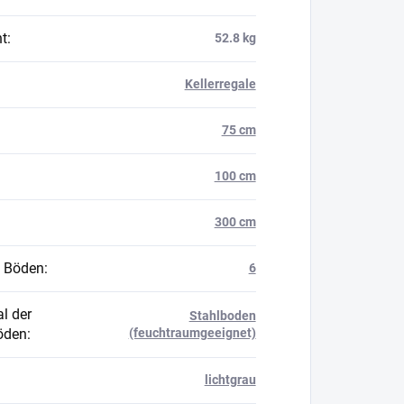
t
:
52.8 kg
Kellerregale
75 cm
100 cm
300 cm
 Böden
:
6
l der
Stahlboden
öden
:
(feuchtraumgeeignet)
lichtgrau