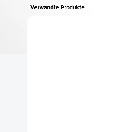
Verwandte Produkte
METALLBÖDEN
TOP: SCHRAUBREGALE
LIEFERZEIT CA. 21 TAGE
Zusatz-Fachboden
Be
Biedrax 75 x 100 cm,
Sc
Lichtgrau, Fachlast 150
Sc
kg
cm
€75,90
€8
€62,70 ohne MwSt.
€6,
−
+