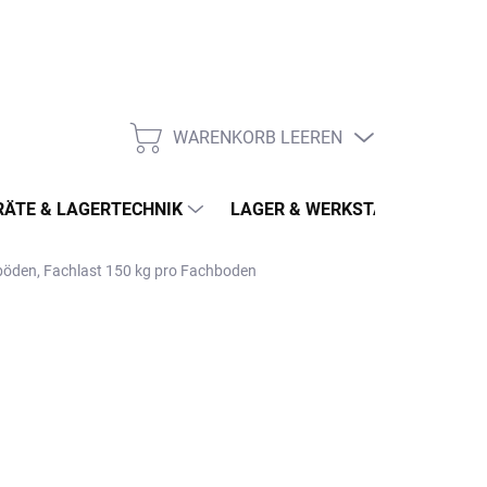
WARENKORB LEEREN
WARENKORB
ÄTE & LAGERTECHNIK
LAGER & WERKSTATT
MÖ
hböden, Fachlast 150 kg pro Fachboden