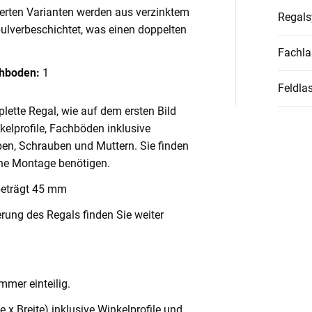
ierten Varianten werden aus verzinktem
Regal
pulverbeschichtet, was einen doppelten
Fachla
chboden:
1
Feldlas
lette Regal, wie auf dem ersten Bild
nkelprofile, Fachböden inklusive
en, Schrauben und Muttern. Sie finden
ache Montage benötigen.
beträgt 45 mm
rung des Regals finden Sie weiter
mmer einteilig.
x Breite) inklusive Winkelprofile und