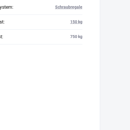
system
:
Schraubregale
st
:
150 kg
t
:
750 kg