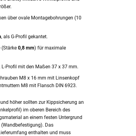
ößer.
cken über ovale Montagebohrungen (10
m
, als G-Profil gekantet.
e (Stärke
0,8 mm
) für maximale
, L-Profil mit den Maßen 37 x 37 mm.
chrauben M8 x 16 mm mit Linsenkopf
ntmuttern M8 mit Flansch DIN 6923.
und höher sollten zur Kippsicherung an
nkelprofil) im oberen Bereich des
gsmaterial an einem festen Untergrund
n (Wandbefestigung). Das
 Lieferumfang enthalten und muss