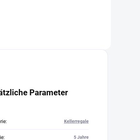
In den Warenkorb
ätzliche Parameter
rie
:
Kellerregale
ie
:
5 Jahre