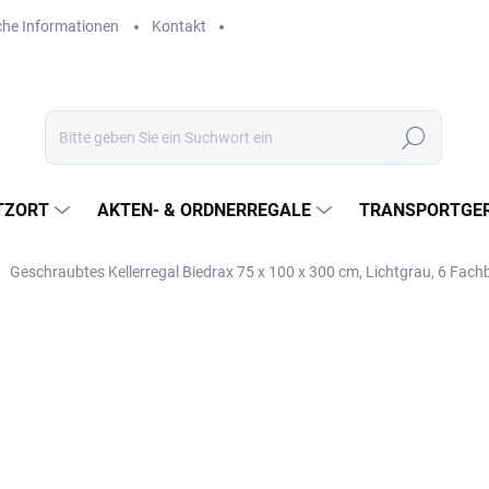
che Informationen
Kontakt
Suchen
TZORT
AKTEN- & ORDNERREGALE
TRANSPORTGER
Geschraubtes Kellerregal Biedrax 75 x 100 x 300 cm, Lichtgrau, 6 Fac
€617,30
€510,20 ohne MwSt.
Verkaufspreis:
LIEFERZEIT CA. 21 TAGE