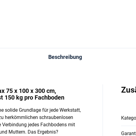
In den Warenkorb
In den Warenkorb
Beschreibung
Zus
ax 75 x 100 x 300 cm,
st 150 kg pro Fachboden
e solide Grundlage für jede Werkstatt,
 zu herkömmlichen schraubenlosen
Katego
e Verbindung jedes Fachbodens mit
und Muttern. Das Ergebnis?
Garant