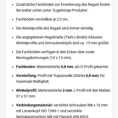
Zusätzliche Fachböden zur Erweiterung des Regals finden
Sie weiter unten unter 'Zugehörige Produkte'.
Fachböden verstellbar je 2,5 cm.
Die Winkelprofile des Regals sind immer einteilig.
Die angegebenen Regalmaße (Tiefe x Breite) inklusive
Winkelprofile und Schraubenköpfe sind ca. 15 mm größer.
Die Fachböden verfügen in den Ecken über ovale
Montagebohrungen (10 x 13 mm).
Fachboden:
Materialstärke
0,8 mm
, als G-Profil gekantet.
Versteifung:
Profil mit Trapezwelle (Stärke
0,8 mm
) für
maximale Steifigkeit.
Winkelprofil:
Materialstärke
2 mm
, L-Profil mit den Maßen
37 x 37 mm.
Verbindungsmaterial:
verzinkte Schrauben M8 x 16 mm
mit Linsenkopf ISO 7380-1 und verzinkte
Sechskantmuttern M8 mit Flansch DIN 6923.