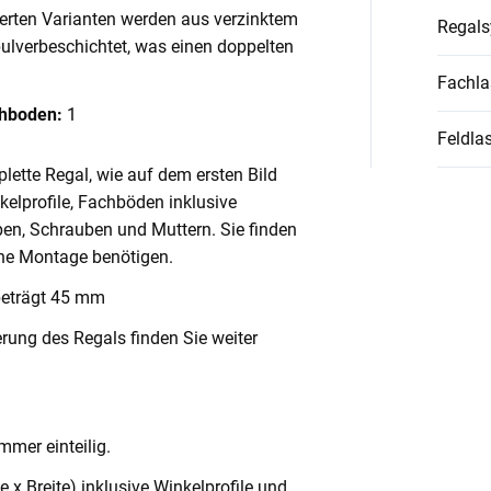
ierten Varianten werden aus verzinktem
Regal
pulverbeschichtet, was einen doppelten
Fachla
chboden:
1
Feldlas
lette Regal, wie auf dem ersten Bild
nkelprofile, Fachböden inklusive
en, Schrauben und Muttern. Sie finden
ache Montage benötigen.
beträgt 45 mm
rung des Regals finden Sie weiter
mmer einteilig.
x Breite) inklusive Winkelprofile und