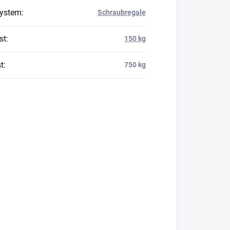
system
:
Schraubregale
st
:
150 kg
t
:
750 kg