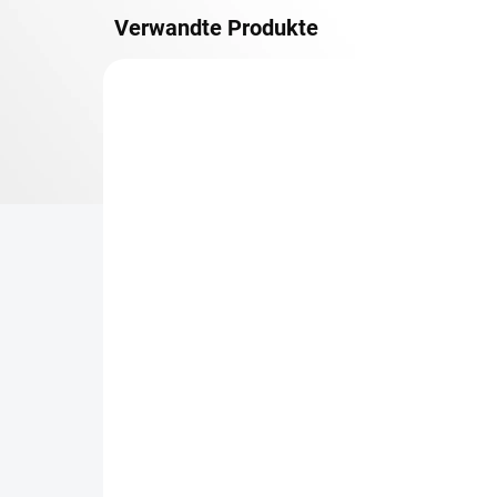
Verwandte Produkte
METALLBÖDEN
TOP: SCHRAUBREGALE
LIEFERZEIT CA. 21 TAGE
Zusatz-Fachboden
Be
Biedrax 75 x 150 cm,
Sc
Lichtgrau, Fachlast 150
Sc
kg
cm
€111,10
€8
€91,80 ohne MwSt.
€6,
−
+