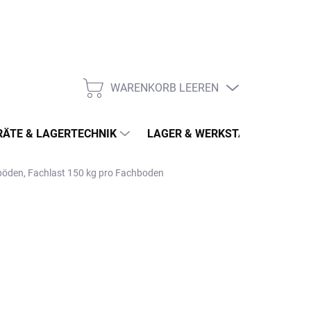
WARENKORB LEEREN
WARENKORB
ÄTE & LAGERTECHNIK
LAGER & WERKSTATT
MÖ
hböden, Fachlast 150 kg pro Fachboden