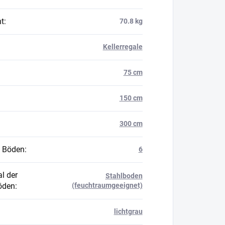
t
:
70.8 kg
Kellerregale
75 cm
150 cm
300 cm
 Böden
:
6
l der
Stahlboden
öden
:
(feuchtraumgeeignet)
lichtgrau