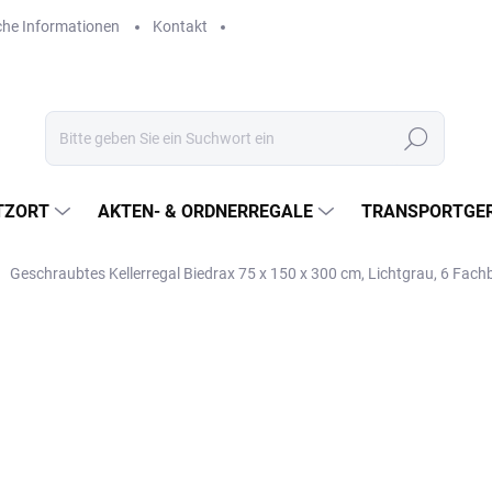
che Informationen
Kontakt
Suchen
TZORT
AKTEN- & ORDNERREGALE
TRANSPORTGER
Geschraubtes Kellerregal Biedrax 75 x 150 x 300 cm, Lichtgrau, 6 Fac
€828,60
€684,80 ohne MwSt.
Verkaufspreis:
LIEFERZEIT CA. 21 TAGE