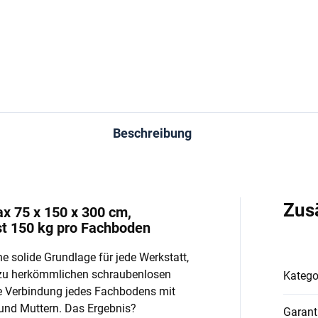
In den Warenkorb
In den Warenkorb
Beschreibung
Zus
ax 75 x 150 x 300 cm,
st 150 kg pro Fachboden
e solide Grundlage für jede Werkstatt,
 zu herkömmlichen schraubenlosen
Katego
e Verbindung jedes Fachbodens mit
und Muttern. Das Ergebnis?
Garant