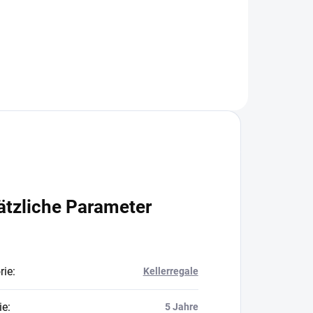
In den Warenkorb
ätzliche Parameter
rie
:
Kellerregale
ie
:
5 Jahre