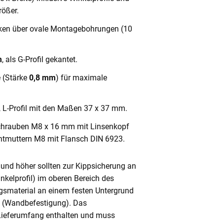
ößer.
cken über ovale Montagebohrungen (10
m
, als G-Profil gekantet.
e (Stärke
0,8 mm
) für maximale
, L-Profil mit den Maßen 37 x 37 mm.
chrauben M8 x 16 mm mit Linsenkopf
ntmuttern M8 mit Flansch DIN 6923.
und höher sollten zur Kippsicherung an
nkelprofil) im oberen Bereich des
gsmaterial an einem festen Untergrund
n (Wandbefestigung). Das
 Lieferumfang enthalten und muss