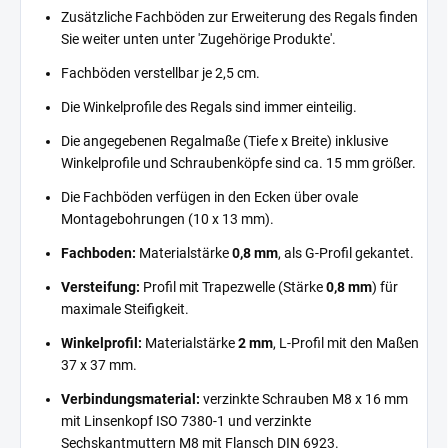
Zusätzliche Fachböden zur Erweiterung des Regals finden
Sie weiter unten unter 'Zugehörige Produkte'.
Fachböden verstellbar je 2,5 cm.
Die Winkelprofile des Regals sind immer einteilig.
Die angegebenen Regalmaße (Tiefe x Breite) inklusive
Winkelprofile und Schraubenköpfe sind ca. 15 mm größer.
Die Fachböden verfügen in den Ecken über ovale
Montagebohrungen (10 x 13 mm).
Fachboden:
Materialstärke
0,8 mm
, als G-Profil gekantet.
Versteifung:
Profil mit Trapezwelle (Stärke
0,8 mm
) für
maximale Steifigkeit.
Winkelprofil:
Materialstärke
2 mm
, L-Profil mit den Maßen
37 x 37 mm.
Verbindungsmaterial:
verzinkte Schrauben M8 x 16 mm
mit Linsenkopf ISO 7380-1 und verzinkte
Sechskantmuttern M8 mit Flansch DIN 6923.