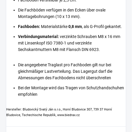
Fachböden verstellbar je 2,5 cm.
Die Fachböden verfügen in den Ecken über ovale
Montagebohrungen (10 x 13 mm).
Fachboden:
Materialstärke
0,8 mm
, als G-Profil gekantet.
Verbindungsmaterial:
verzinkte Schrauben M8 x 16 mm
mit Linsenkopf ISO 7380-1 und verzinkte
Sechskantmuttern M8 mit Flansch DIN 6923.
Die angegebene Traglast pro Fachboden gilt nur bei
gleichmäßiger Lastverteilung. Das Lagergut darf die
Abmessungen des Fachbodens nicht überschreiten
Bei der Montage wird das Tragen von Schutzhandschuhen
empfohlen
Hersteller: Bludovický Svatý Ján s.r.o., Horní Bludovice 307, 739 37 Horní
Bludovice, Tschechische Republik, www.biedrax.cz