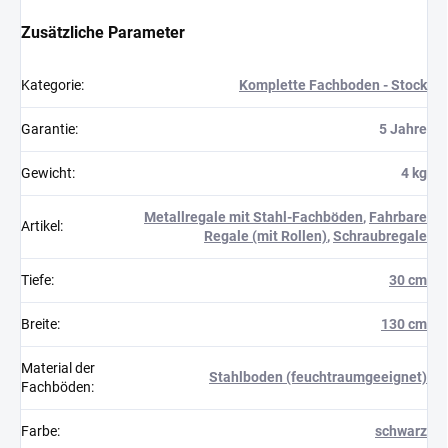
Zusätzliche Parameter
Kategorie
:
Komplette Fachboden - Stock
Garantie
:
5 Jahre
Gewicht
:
4 kg
Metallregale mit Stahl-Fachböden
,
Fahrbare
Artikel
:
Regale (mit Rollen)
,
Schraubregale
Tiefe
:
30 cm
Breite
:
130 cm
Material der
Stahlboden (feuchtraumgeeignet)
Fachböden
:
Farbe
:
schwarz