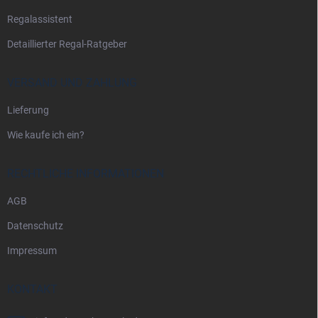
l
Regalassistent
e
Detaillierter Regal-Ratgeber
VERSAND UND ZAHLUNG
Lieferung
Wie kaufe ich ein?
RECHTLICHE INFORMATIONEN
AGB
Datenschutz
Impressum
KONTAKT