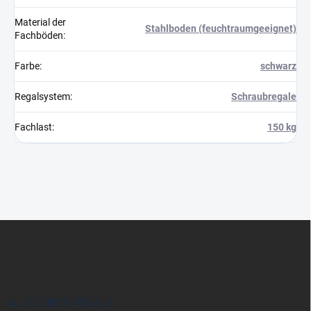
Material der
Stahlboden (feuchtraumgeeignet)
Fachböden
:
Farbe
:
schwarz
Regalsystem
:
Schraubregale
Fachlast
:
150 kg
F
u
ß
z
e
i
ALLES ÜBER REGALE