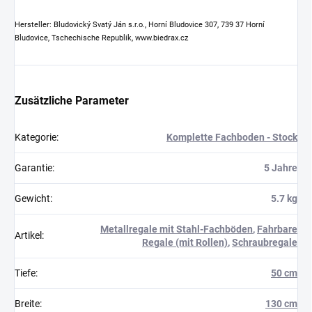
Hersteller: Bludovický Svatý Ján s.r.o., Horní Bludovice 307, 739 37 Horní
Bludovice, Tschechische Republik, www.biedrax.cz
Zusätzliche Parameter
Kategorie
:
Komplette Fachboden - Stock
Garantie
:
5 Jahre
Gewicht
:
5.7 kg
Metallregale mit Stahl-Fachböden
,
Fahrbare
Artikel
:
Regale (mit Rollen)
,
Schraubregale
Tiefe
:
50 cm
Breite
:
130 cm