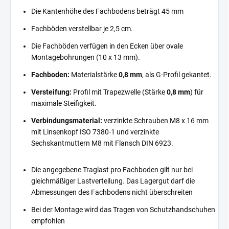
Die Kantenhöhe des Fachbodens beträgt 45 mm
Fachböden verstellbar je 2,5 cm.
Die Fachböden verfügen in den Ecken über ovale
Montagebohrungen (10 x 13 mm).
Fachboden:
Materialstärke
0,8 mm
, als G-Profil gekantet.
Versteifung:
Profil mit Trapezwelle (Stärke
0,8 mm
) für
maximale Steifigkeit.
Verbindungsmaterial:
verzinkte Schrauben M8 x 16 mm
mit Linsenkopf ISO 7380-1 und verzinkte
Sechskantmuttern M8 mit Flansch DIN 6923.
Die angegebene Traglast pro Fachboden gilt nur bei
gleichmäßiger Lastverteilung. Das Lagergut darf die
Abmessungen des Fachbodens nicht überschreiten
Bei der Montage wird das Tragen von Schutzhandschuhen
empfohlen