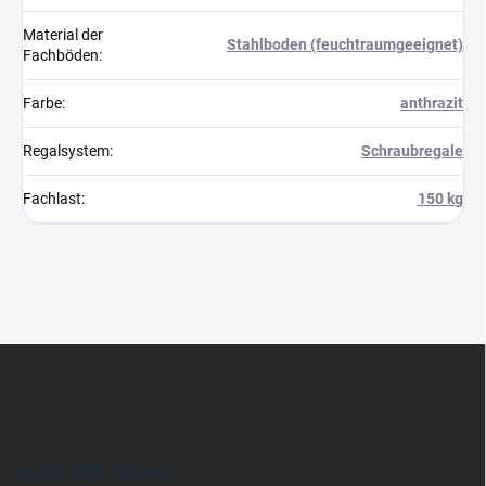
Material der
Stahlboden (feuchtraumgeeignet)
Fachböden
:
Farbe
:
anthrazit
Regalsystem
:
Schraubregale
Fachlast
:
150 kg
F
u
ß
z
e
i
ALLES ÜBER REGALE