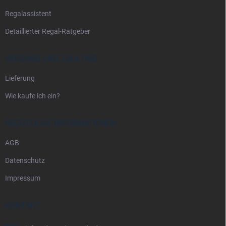
l
Regalassistent
e
Detaillierter Regal-Ratgeber
VERSAND UND ZAHLUNG
Lieferung
Wie kaufe ich ein?
RECHTLICHE INFORMATIONEN
AGB
Datenschutz
Impressum
KONTAKT