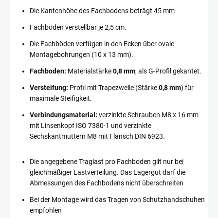
Die Kantenhöhe des Fachbodens beträgt 45 mm
Fachböden verstellbar je 2,5 cm.
Die Fachböden verfügen in den Ecken über ovale
Montagebohrungen (10 x 13 mm).
Fachboden:
Materialstärke
0,8 mm
, als G-Profil gekantet.
Versteifung:
Profil mit Trapezwelle (Stärke
0,8 mm
) für
maximale Steifigkeit.
Verbindungsmaterial:
verzinkte Schrauben M8 x 16 mm
mit Linsenkopf ISO 7380-1 und verzinkte
Sechskantmuttern M8 mit Flansch DIN 6923.
Die angegebene Traglast pro Fachboden gilt nur bei
gleichmäßiger Lastverteilung. Das Lagergut darf die
Abmessungen des Fachbodens nicht überschreiten
Bei der Montage wird das Tragen von Schutzhandschuhen
empfohlen