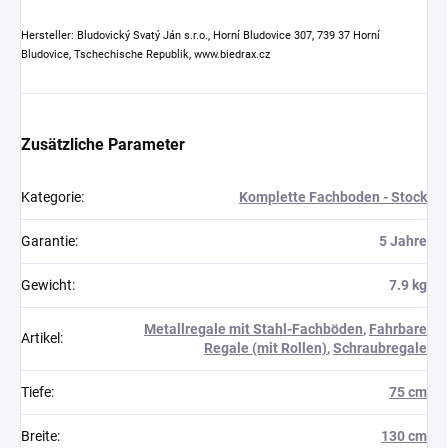
Hersteller: Bludovický Svatý Ján s.r.o., Horní Bludovice 307, 739 37 Horní
Bludovice, Tschechische Republik, www.biedrax.cz
Zusätzliche Parameter
Kategorie
:
Komplette Fachboden - Stock
Garantie
:
5 Jahre
Gewicht
:
7.9 kg
Metallregale mit Stahl-Fachböden
,
Fahrbare
Artikel
:
Regale (mit Rollen)
,
Schraubregale
Tiefe
:
75 cm
Breite
:
130 cm