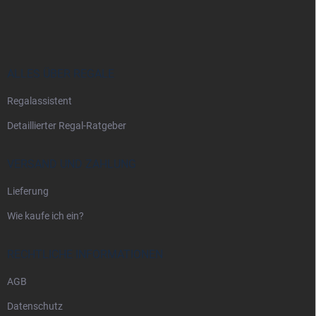
u
ß
z
e
i
ALLES ÜBER REGALE
l
Regalassistent
e
Detaillierter Regal-Ratgeber
VERSAND UND ZAHLUNG
Lieferung
Wie kaufe ich ein?
RECHTLICHE INFORMATIONEN
AGB
Datenschutz