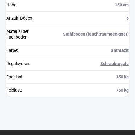
Höhe
:
150 cm
Anzahl Böden
:
5
Material der
Stahlboden (feuchtraumgeeignet)
Fachböden
:
Farbe
:
anthrazit
Regalsystem
:
Schraubregale
Fachlast
:
150 kg
Feldlast
:
750 kg
F