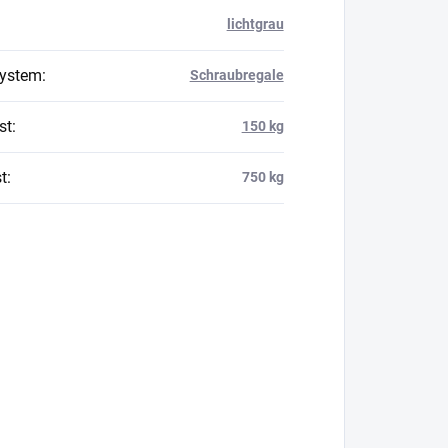
lichtgrau
system
:
Schraubregale
st
:
150 kg
t
:
750 kg