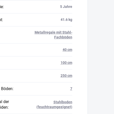
ie
:
5 Jahre
t
:
41.6 kg
Metallregale mit Stahl-
Fachböden
40 cm
100 cm
250 cm
 Böden
:
7
l der
Stahlboden
öden
:
(feuchtraumgeeignet)