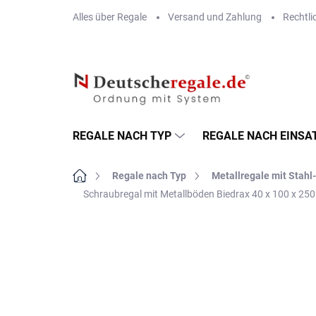
Zum
Alles über Regale
Versand und Zahlung
Rechtli
Inhalt
springen
REGALE NACH TYP
REGALE NACH EINSA
Startseite
Regale nach Typ
Metallregale mit Stah
Schraubregal mit Metallböden Biedrax 40 x 100 x 25
MARKE:
BIEDRAX
VERSAND GRATIS
METALLBÖDEN
TOP: SCHRAUBREGALE