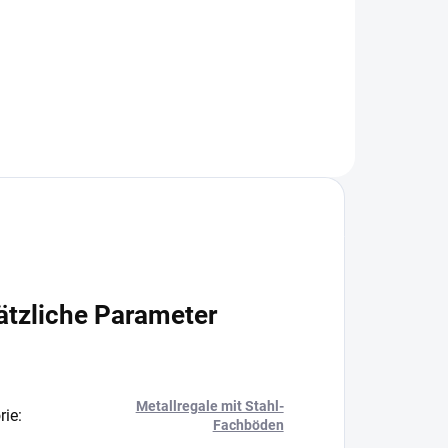
+
−
+
In den Warenkorb
ätzliche Parameter
Metallregale mit Stahl-
rie
:
Fachböden