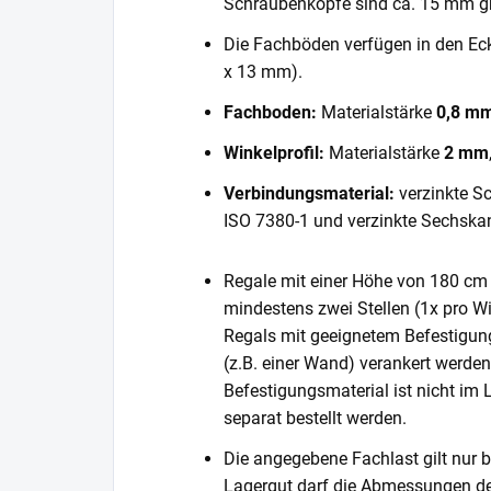
Schraubenköpfe sind ca. 15 mm gr
Die Fachböden verfügen in den E
x 13 mm).
Fachboden:
Materialstärke
0,8 m
Winkelprofil:
Materialstärke
2 mm
Verbindungsmaterial:
verzinkte S
ISO 7380-1 und verzinkte Sechska
Regale mit einer Höhe von 180 cm 
mindestens zwei Stellen (1x pro Wi
Regals mit geeignetem Befestigun
(z.B. einer Wand) verankert werde
Befestigungsmaterial ist nicht im
separat bestellt werden.
Die angegebene Fachlast gilt nur b
Lagergut darf die Abmessungen de