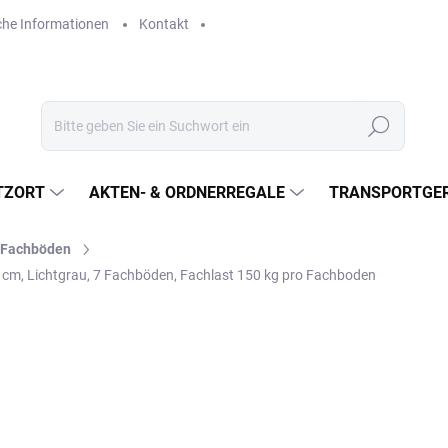
che Informationen
Kontakt
Suchen
TZORT
AKTEN- & ORDNERREGALE
TRANSPORTGER
l-Fachböden
0 cm, Lichtgrau, 7 Fachböden, Fachlast 150 kg pro Fachboden
€435
€359,50 ohne MwSt.