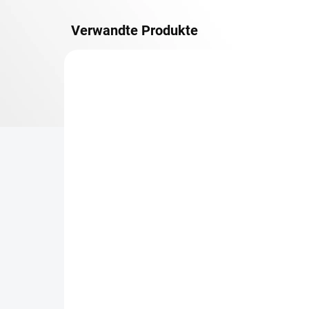
Verwandte Produkte
METALLBÖDEN
TOP: SCHRAUBREGALE
LIEFERZEIT CA. 21 TAGE
Zusatz-Fachboden
Be
Biedrax 40 x 100 cm,
Sc
Lichtgrau, Fachlast 150
Sc
kg
cm
€45,10
€6
€37,30 ohne MwSt.
€5,