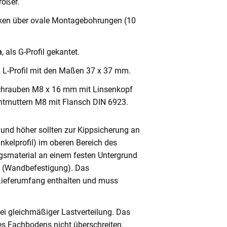
ößer.
cken über ovale Montagebohrungen (10
m
, als G-Profil gekantet.
, L-Profil mit den Maßen 37 x 37 mm.
chrauben M8 x 16 mm mit Linsenkopf
ntmuttern M8 mit Flansch DIN 6923.
und höher sollten zur Kippsicherung an
nkelprofil) im oberen Bereich des
gsmaterial an einem festen Untergrund
n (Wandbefestigung). Das
 Lieferumfang enthalten und muss
ei gleichmäßiger Lastverteilung. Das
s Fachbodens nicht überschreiten.