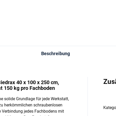
−
+
−
In den Warenkorb
In den Warenkorb
Beschreibung
Zus
iedrax 40 x 100 x 250 cm,
st 150 kg pro Fachboden
e solide Grundlage für jede Werkstatt,
 zu herkömmlichen schraubenlosen
Katego
e Verbindung jedes Fachbodens mit