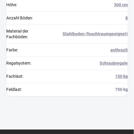
Höhe
:
300 cm
Anzahl Böden
:
8
Material der
Stahlboden (feuchtraumgeeignet)
Fachböden
:
Farbe
:
anthrazit
Regalsystem
:
Schraubregale
Fachlast
:
150 kg
Feldlast
:
750 kg
F