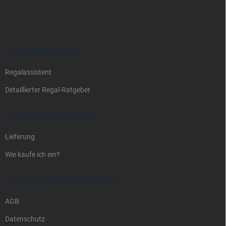
u
ß
z
e
i
ALLES ÜBER REGALE
l
Regalassistent
e
Detaillierter Regal-Ratgeber
VERSAND UND ZAHLUNG
Lieferung
Wie kaufe ich ein?
RECHTLICHE INFORMATIONEN
AGB
Datenschutz