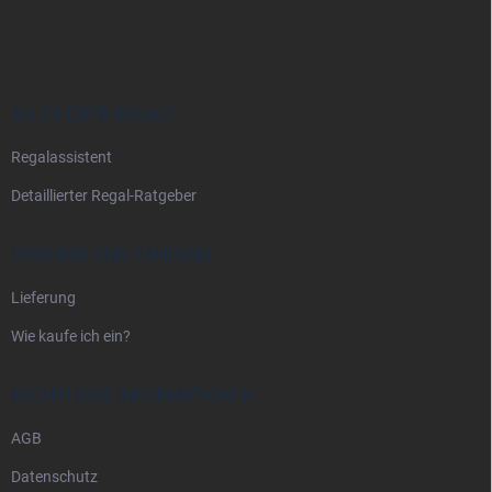
u
ß
z
e
i
ALLES ÜBER REGALE
l
Regalassistent
e
Detaillierter Regal-Ratgeber
VERSAND UND ZAHLUNG
Lieferung
Wie kaufe ich ein?
RECHTLICHE INFORMATIONEN
AGB
Datenschutz