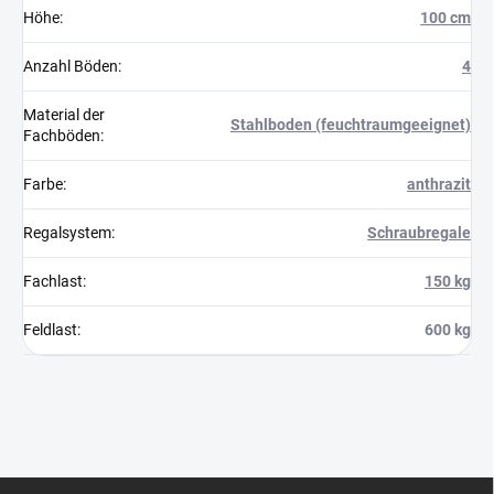
Höhe
:
100 cm
Anzahl Böden
:
4
Material der
Stahlboden (feuchtraumgeeignet)
Fachböden
:
Farbe
:
anthrazit
Regalsystem
:
Schraubregale
Fachlast
:
150 kg
Feldlast
:
600 kg
F