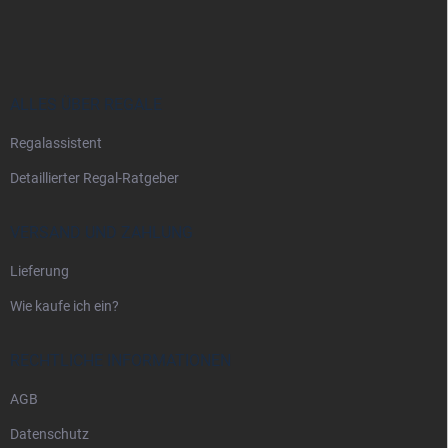
u
ß
z
e
i
ALLES ÜBER REGALE
l
Regalassistent
e
Detaillierter Regal-Ratgeber
VERSAND UND ZAHLUNG
Lieferung
Wie kaufe ich ein?
RECHTLICHE INFORMATIONEN
AGB
Datenschutz