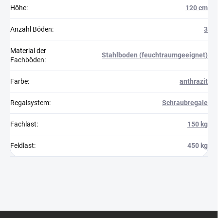
Höhe
:
120 cm
Anzahl Böden
:
3
Material der
Stahlboden (feuchtraumgeeignet)
Fachböden
:
Farbe
:
anthrazit
Regalsystem
:
Schraubregale
Fachlast
:
150 kg
Feldlast
:
450 kg
F