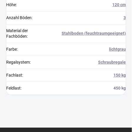
Höhe
:
120 cm
Anzahl Böden
:
3
Material der
Stahlboden (feuchtraumgeeignet)
Fachböden
:
Farbe
:
lichtgrau
Regalsystem
:
Schraubregale
Fachlast
:
150 kg
Feldlast
:
450 kg
F