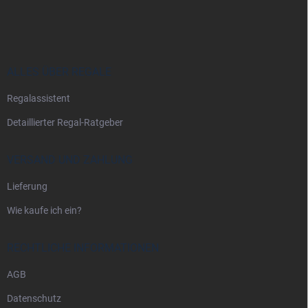
u
ß
z
e
i
ALLES ÜBER REGALE
l
Regalassistent
e
Detaillierter Regal-Ratgeber
VERSAND UND ZAHLUNG
Lieferung
Wie kaufe ich ein?
RECHTLICHE INFORMATIONEN
AGB
Datenschutz