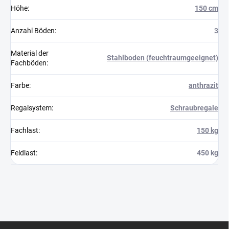
Höhe
:
150 cm
Anzahl Böden
:
3
Material der
Stahlboden (feuchtraumgeeignet)
Fachböden
:
Farbe
:
anthrazit
Regalsystem
:
Schraubregale
Fachlast
:
150 kg
Feldlast
:
450 kg
F