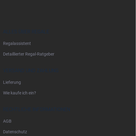
u
ß
z
e
i
ALLES ÜBER REGALE
l
Regalassistent
e
Detaillierter Regal-Ratgeber
VERSAND UND ZAHLUNG
Lieferung
Wie kaufe ich ein?
RECHTLICHE INFORMATIONEN
AGB
Datenschutz