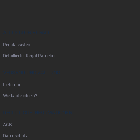
u
ß
z
e
i
ALLES ÜBER REGALE
l
Regalassistent
e
Detaillierter Regal-Ratgeber
VERSAND UND ZAHLUNG
Lieferung
Wie kaufe ich ein?
RECHTLICHE INFORMATIONEN
AGB
Datenschutz