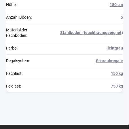
Höhe
:
180 cm
Anzahl Böden
:
5
Material der
Stahlboden (feuchtraumgeeignet)
Fachböden
:
Farbe
:
lichtgrau
Regalsystem
:
Schraubregale
Fachlast
:
150 kg
Feldlast
:
750 kg
F