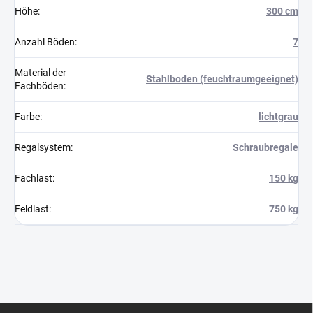
Höhe
:
300 cm
Anzahl Böden
:
7
Material der
Stahlboden (feuchtraumgeeignet)
Fachböden
:
Farbe
:
lichtgrau
Regalsystem
:
Schraubregale
Fachlast
:
150 kg
Feldlast
:
750 kg
F