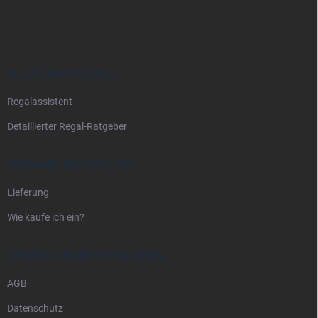
u
ß
z
e
i
ALLES ÜBER REGALE
l
Regalassistent
e
Detaillierter Regal-Ratgeber
VERSAND UND ZAHLUNG
Lieferung
Wie kaufe ich ein?
RECHTLICHE INFORMATIONEN
AGB
Datenschutz