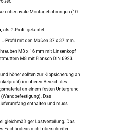
ößer.
cken über ovale Montagebohrungen (10
m
, als G-Profil gekantet.
, L-Profil mit den Maßen 37 x 37 mm.
chrauben M8 x 16 mm mit Linsenkopf
ntmuttern M8 mit Flansch DIN 6923.
und höher sollten zur Kippsicherung an
nkelprofil) im oberen Bereich des
gsmaterial an einem festen Untergrund
n (Wandbefestigung). Das
 Lieferumfang enthalten und muss
ei gleichmäßiger Lastverteilung. Das
s Fachbodens nicht überschreiten.