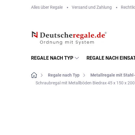
Zum
Alles über Regale
Versand und Zahlung
Rechtli
Inhalt
springen
REGALE NACH TYP
REGALE NACH EINSA
Startseite
Regale nach Typ
Metallregale mit Stah
Schraubregal mit Metallböden Biedrax 45 x 150 x 200
MARKE:
BIEDRAX
VERSAND GRATIS
METALLBÖDEN
TOP: SCHRAUBREGALE