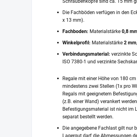
Schraubenköpfe sind ca. 15 mm gr
Die Fachböden verfügen in den E
x 13 mm).
Fachboden:
Materialstärke
0,8 m
Winkelprofil:
Materialstärke
2 mm
Verbindungsmaterial:
verzinkte S
ISO 7380-1 und verzinkte Sechska
Regale mit einer Höhe von 180 cm 
mindestens zwei Stellen (1x pro Wi
Regals mit geeignetem Befestigun
(z.B. einer Wand) verankert werde
Befestigungsmaterial ist nicht im
separat bestellt werden.
Die angegebene Fachlast gilt nur b
Lagergut darf die Abmessungen de