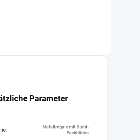
+
−
+
In den Warenkorb
ätzliche Parameter
Metallregale mit Stahl-
rie
:
Fachböden