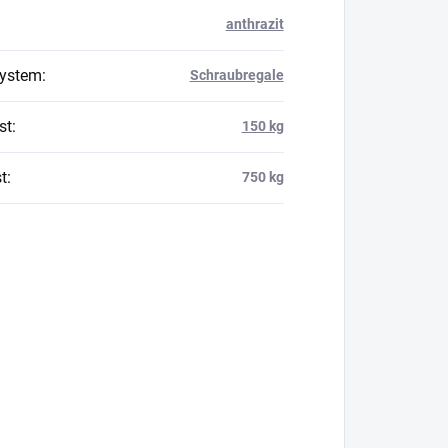
anthrazit
system
:
Schraubregale
st
:
150 kg
t
:
750 kg