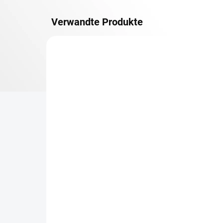
Verwandte Produkte
METALLBÖDEN
TOP: SCHRAUBREGALE
LIEFERZEIT CA. 21 TAGE
Zusatz-Fachboden
Be
Biedrax 45 x 150 cm,
Sc
Anthracit, Fachlast 150
Sc
kg
cm
€82,60
€7
€68,30 ohne MwSt.
€5,