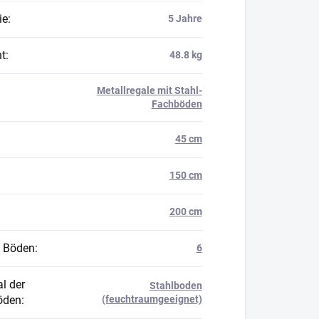
ie
:
5 Jahre
t
:
48.8 kg
Metallregale mit Stahl-
Fachböden
45 cm
150 cm
200 cm
 Böden
:
6
l der
Stahlboden
öden
:
(feuchtraumgeeignet)