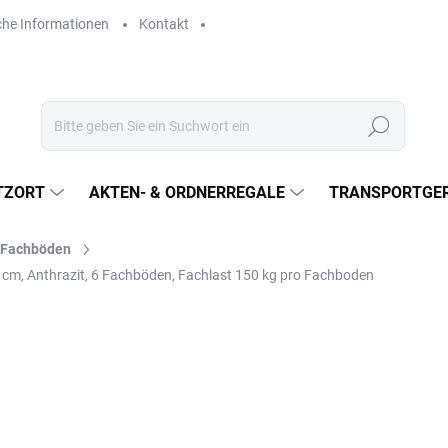
che Informationen
Kontakt
Suchen
TZORT
AKTEN- & ORDNERREGALE
TRANSPORTGER
l-Fachböden
 cm, Anthrazit, 6 Fachböden, Fachlast 150 kg pro Fachboden
€597
€493,40 ohne MwSt.