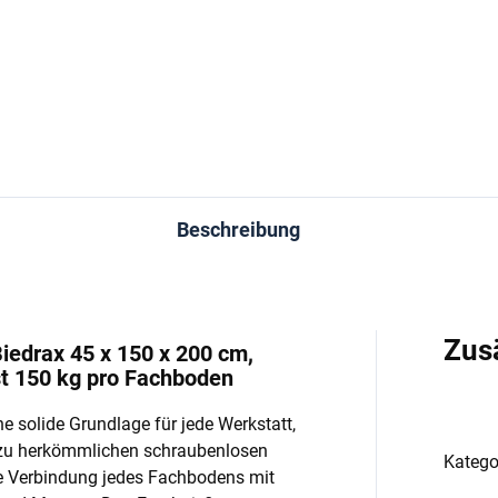
−
+
−
In den Warenkorb
In den Warenkorb
Beschreibung
Zus
iedrax 45 x 150 x 200 cm,
st 150 kg pro Fachboden
e solide Grundlage für jede Werkstatt,
 zu herkömmlichen schraubenlosen
Katego
e Verbindung jedes Fachbodens mit