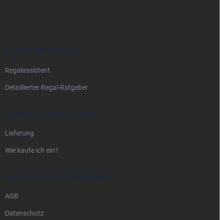
u
ß
z
e
i
ALLES ÜBER REGALE
l
Regalassistent
e
Detaillierter Regal-Ratgeber
VERSAND UND ZAHLUNG
Lieferung
Wie kaufe ich ein?
RECHTLICHE INFORMATIONEN
AGB
Datenschutz