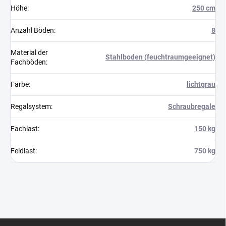
Höhe
:
250 cm
Anzahl Böden
:
8
Material der
Stahlboden (feuchtraumgeeignet)
Fachböden
:
Farbe
:
lichtgrau
Regalsystem
:
Schraubregale
Fachlast
:
150 kg
Feldlast
:
750 kg
F