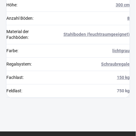
Höhe
:
300 cm
Anzahl Böden
:
8
Material der
Stahlboden (feuchtraumgeeignet)
Fachböden
:
Farbe
:
lichtgrau
Regalsystem
:
Schraubregale
Fachlast
:
150 kg
Feldlast
:
750 kg
F