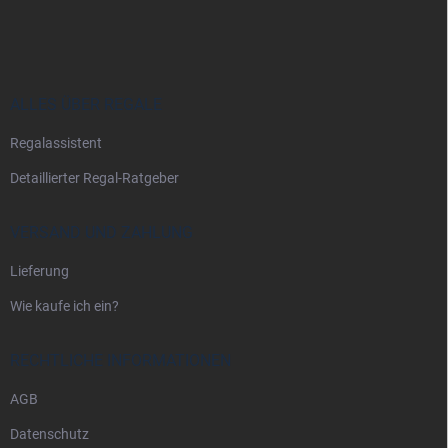
u
ß
z
e
i
ALLES ÜBER REGALE
l
Regalassistent
e
Detaillierter Regal-Ratgeber
VERSAND UND ZAHLUNG
Lieferung
Wie kaufe ich ein?
RECHTLICHE INFORMATIONEN
AGB
Datenschutz