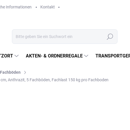
che Informationen
Kontakt
Suchen
TZORT
AKTEN- & ORDNERREGALE
TRANSPORTGER
l-Fachböden
 cm, Anthrazit, 5 Fachböden, Fachlast 150 kg pro Fachboden
€353,40
€292,10 ohne MwSt.