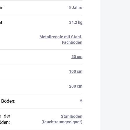
ie
:
5 Jahre
t
:
34.2 kg
Metallregale mit Stahl-
Fachböden
50 cm
100 cm
200 cm
 Böden
:
5
l der
Stahlboden
öden
:
(feuchtraumgeeignet)