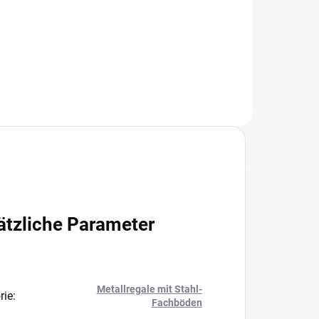
+
−
+
In den Warenkorb
ätzliche Parameter
Metallregale mit Stahl-
rie
:
Fachböden