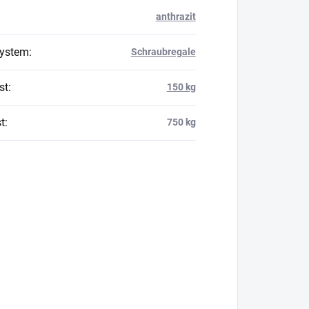
anthrazit
system
:
Schraubregale
st
:
150 kg
t
:
750 kg