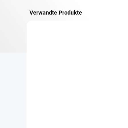
Verwandte Produkte
METALLBÖDEN
TOP: SCHRAUBREGALE
LIEFERZEIT CA. 21 TAGE
Zusatz-Fachboden
Be
Biedrax 50 x 100 cm,
Sc
Anthracit, Fachlast 150
Sc
kg
cm
€50,50
€7
€41,70 ohne MwSt.
€6,