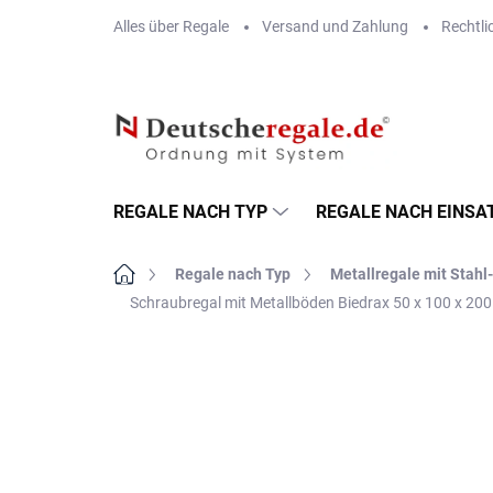
Zum
Alles über Regale
Versand und Zahlung
Rechtli
Inhalt
springen
REGALE NACH TYP
REGALE NACH EINSA
Startseite
Regale nach Typ
Metallregale mit Stah
Schraubregal mit Metallböden Biedrax 50 x 100 x 200
MARKE:
BIEDRAX
VERSAND GRATIS
METALLBÖDEN
TOP: SCHRAUBREGALE