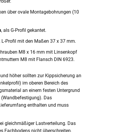
ößer.
cken über ovale Montagebohrungen (10
m
, als G-Profil gekantet.
, L-Profil mit den Maßen 37 x 37 mm.
chrauben M8 x 16 mm mit Linsenkopf
ntmuttern M8 mit Flansch DIN 6923.
und höher sollten zur Kippsicherung an
nkelprofil) im oberen Bereich des
gsmaterial an einem festen Untergrund
n (Wandbefestigung). Das
 Lieferumfang enthalten und muss
ei gleichmäßiger Lastverteilung. Das
s Fachbodens nicht überschreiten.