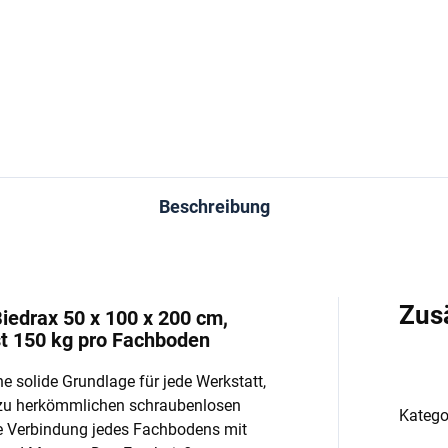
−
+
−
In den Warenkorb
In den Warenkorb
Beschreibung
Zus
iedrax 50 x 100 x 200 cm,
st 150 kg pro Fachboden
e solide Grundlage für jede Werkstatt,
 zu herkömmlichen schraubenlosen
Katego
e Verbindung jedes Fachbodens mit