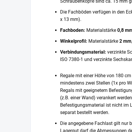
Schraubenköpfe sind ca. 15 mm gr
Die Fachböden verfügen in den E
x 13 mm).
Fachboden:
Materialstärke
0,8 m
Winkelprofil:
Materialstärke
2 mm
Verbindungsmaterial:
verzinkte S
ISO 7380-1 und verzinkte Sechska
Regale mit einer Höhe von 180 cm 
mindestens zwei Stellen (1x pro Wi
Regals mit geeignetem Befestigun
(z.B. einer Wand) verankert werde
Befestigungsmaterial ist nicht im
separat bestellt werden.
Die angegebene Fachlast gilt nur b
Lagergut darf die Abmessungen de