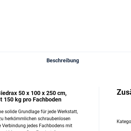
−
+
−
In den Warenkorb
In den Warenkorb
Beschreibung
Zus
iedrax 50 x 100 x 250 cm,
st 150 kg pro Fachboden
e solide Grundlage für jede Werkstatt,
 zu herkömmlichen schraubenlosen
Katego
e Verbindung jedes Fachbodens mit