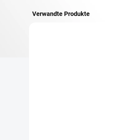
Verwandte Produkte
METALLBÖDEN
TOP: SCHRAUBREGALE
LIEFERZEIT CA. 21 TAGE
Zusatz-Fachboden
Be
Biedrax 50 x 100 cm,
Sc
Anthracit, Fachlast 150
Sc
kg
cm
€50,50
€7
€41,70 ohne MwSt.
€6,