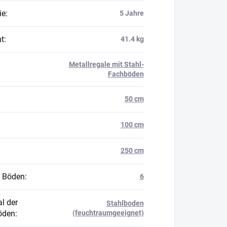
ie
:
5 Jahre
t
:
41.4 kg
Metallregale mit Stahl-
Fachböden
50 cm
100 cm
250 cm
 Böden
:
6
l der
Stahlboden
öden
:
(feuchtraumgeeignet)