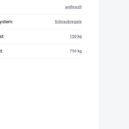
anthrazit
system
:
Schraubregale
st
:
150 kg
t
:
750 kg