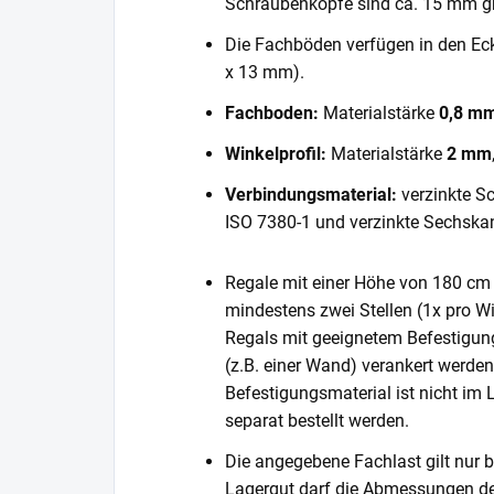
Schraubenköpfe sind ca. 15 mm gr
Die Fachböden verfügen in den E
x 13 mm).
Fachboden:
Materialstärke
0,8 m
Winkelprofil:
Materialstärke
2 mm
Verbindungsmaterial:
verzinkte S
ISO 7380-1 und verzinkte Sechska
Regale mit einer Höhe von 180 cm 
mindestens zwei Stellen (1x pro Wi
Regals mit geeignetem Befestigun
(z.B. einer Wand) verankert werde
Befestigungsmaterial ist nicht im
separat bestellt werden.
Die angegebene Fachlast gilt nur b
Lagergut darf die Abmessungen de