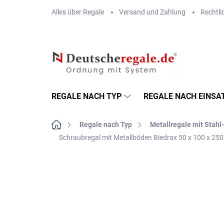
Zum
Alles über Regale
Versand und Zahlung
Rechtli
Inhalt
springen
REGALE NACH TYP
REGALE NACH EINSA
Startseite
Regale nach Typ
Metallregale mit Stah
Schraubregal mit Metallböden Biedrax 50 x 100 x 250
MARKE:
BIEDRAX
VERSAND GRATIS
METALLBÖDEN
TOP: SCHRAUBREGALE