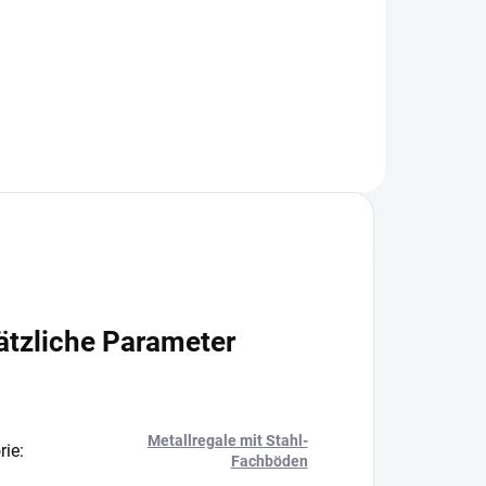
+
−
+
In den Warenkorb
ätzliche Parameter
Metallregale mit Stahl-
rie
:
Fachböden