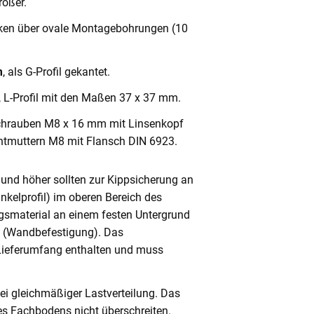
ößer.
cken über ovale Montagebohrungen (10
m
, als G-Profil gekantet.
, L-Profil mit den Maßen 37 x 37 mm.
chrauben M8 x 16 mm mit Linsenkopf
ntmuttern M8 mit Flansch DIN 6923.
und höher sollten zur Kippsicherung an
nkelprofil) im oberen Bereich des
gsmaterial an einem festen Untergrund
n (Wandbefestigung). Das
 Lieferumfang enthalten und muss
ei gleichmäßiger Lastverteilung. Das
s Fachbodens nicht überschreiten.