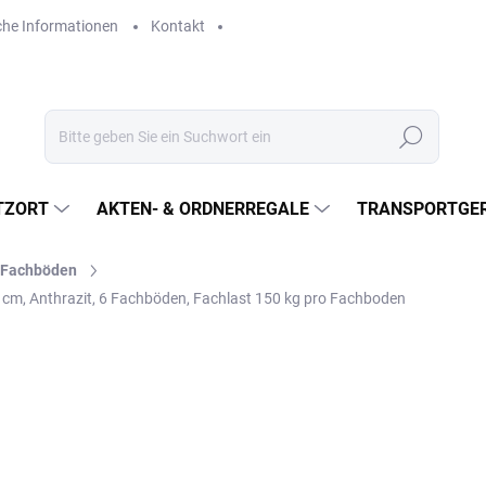
che Informationen
Kontakt
Suchen
TZORT
AKTEN- & ORDNERREGALE
TRANSPORTGER
l-Fachböden
 cm, Anthrazit, 6 Fachböden, Fachlast 150 kg pro Fachboden
€426,20
€352,20 ohne MwSt.