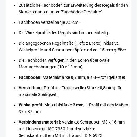
Zusätzliche Fachböden zur Erweiterung des Regals finden
Sie weiter unten unter 'Zugehörige Produkte'.
Fachböden verstellbar je 2,5 cm.
Die Winkelprofile des Regals sind immer einteilig.
Die angegebenen Regalmaße (Tiefe x Breite) inklusive
Winkelprofile und Schraubenköpfe sind ca. 15 mm größer.
Die Fachböden verfügen in den Ecken über ovale
Montagebohrungen (10 x 13 mm).
Fachboden:
Materialstärke
0,8 mm
, als G-Profil gekantet.
Versteifung:
Profil mit Trapezwelle (Stärke
0,8 mm
) für
maximale Steifigkeit.
Winkelprofil:
Materialstärke
2 mm
, L-Profil mit den Maßen
37 x 37 mm.
Verbindungsmaterial:
verzinkte Schrauben M8 x 16 mm
mit Linsenkopf ISO 7380-1 und verzinkte
Sechskantmuttern M8 mit Flansch DIN 6923.