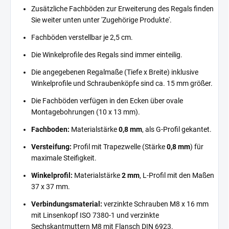
Zusätzliche Fachböden zur Erweiterung des Regals finden
Sie weiter unten unter 'Zugehörige Produkte'.
Fachböden verstellbar je 2,5 cm.
Die Winkelprofile des Regals sind immer einteilig.
Die angegebenen Regalmaße (Tiefe x Breite) inklusive
Winkelprofile und Schraubenköpfe sind ca. 15 mm größer.
Die Fachböden verfügen in den Ecken über ovale
Montagebohrungen (10 x 13 mm).
Fachboden:
Materialstärke
0,8 mm
, als G-Profil gekantet.
Versteifung:
Profil mit Trapezwelle (Stärke
0,8 mm
) für
maximale Steifigkeit.
Winkelprofil:
Materialstärke
2 mm
, L-Profil mit den Maßen
37 x 37 mm.
Verbindungsmaterial:
verzinkte Schrauben M8 x 16 mm
mit Linsenkopf ISO 7380-1 und verzinkte
Sechskantmuttern M8 mit Flansch DIN 6923.