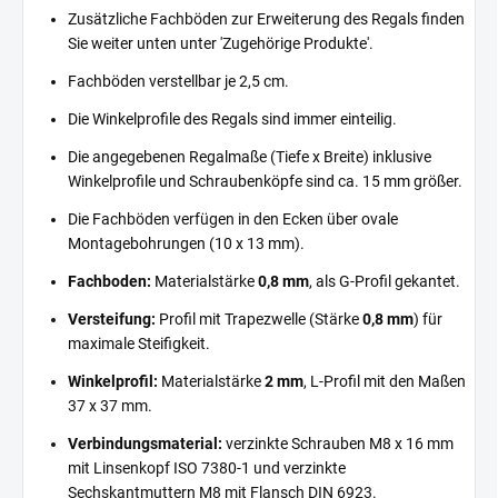
Zusätzliche Fachböden zur Erweiterung des Regals finden
Sie weiter unten unter 'Zugehörige Produkte'.
Fachböden verstellbar je 2,5 cm.
Die Winkelprofile des Regals sind immer einteilig.
Die angegebenen Regalmaße (Tiefe x Breite) inklusive
Winkelprofile und Schraubenköpfe sind ca. 15 mm größer.
Die Fachböden verfügen in den Ecken über ovale
Montagebohrungen (10 x 13 mm).
Fachboden:
Materialstärke
0,8 mm
, als G-Profil gekantet.
Versteifung:
Profil mit Trapezwelle (Stärke
0,8 mm
) für
maximale Steifigkeit.
Winkelprofil:
Materialstärke
2 mm
, L-Profil mit den Maßen
37 x 37 mm.
Verbindungsmaterial:
verzinkte Schrauben M8 x 16 mm
mit Linsenkopf ISO 7380-1 und verzinkte
Sechskantmuttern M8 mit Flansch DIN 6923.