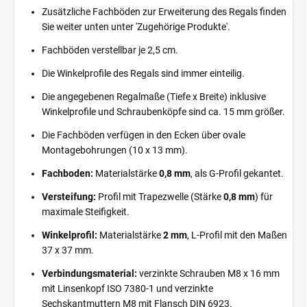
Zusätzliche Fachböden zur Erweiterung des Regals finden
Sie weiter unten unter 'Zugehörige Produkte'.
Fachböden verstellbar je 2,5 cm.
Die Winkelprofile des Regals sind immer einteilig.
Die angegebenen Regalmaße (Tiefe x Breite) inklusive
Winkelprofile und Schraubenköpfe sind ca. 15 mm größer.
Die Fachböden verfügen in den Ecken über ovale
Montagebohrungen (10 x 13 mm).
Fachboden:
Materialstärke
0,8 mm
, als G-Profil gekantet.
Versteifung:
Profil mit Trapezwelle (Stärke
0,8 mm
) für
maximale Steifigkeit.
Winkelprofil:
Materialstärke
2 mm
, L-Profil mit den Maßen
37 x 37 mm.
Verbindungsmaterial:
verzinkte Schrauben M8 x 16 mm
mit Linsenkopf ISO 7380-1 und verzinkte
Sechskantmuttern M8 mit Flansch DIN 6923.