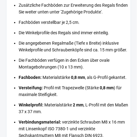
Zusätzliche Fachböden zur Erweiterung des Regals finden
Sie weiter unten unter 'Zugehörige Produkte'.
Fachböden verstellbar je 2,5 cm.
Die Winkelprofile des Regals sind immer einteilig.
Die angegebenen Regalmaße (Tiefe x Breite) inklusive
Winkelprofile und Schraubenköpfe sind ca. 15 mm größer.
Die Fachböden verfügen in den Ecken über ovale
Montagebohrungen (10 x 13 mm).
Fachboden:
Materialstärke
0,8 mm
, als G-Profil gekantet.
Versteifung:
Profil mit Trapezwelle (Stärke
0,8 mm
) für
maximale Steifigkeit.
Winkelprofil:
Materialstärke
2 mm
, L-Profil mit den Maßen
37 x 37 mm.
Verbindungsmaterial:
verzinkte Schrauben M8 x 16 mm
mit Linsenkopf ISO 7380-1 und verzinkte
Sechskantmuttern M8 mit Flansch DIN 6923.