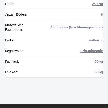
Höhe
:
250 cm
Anzahl Böden
:
8
Material der
Stahlboden (feuchtraumgeeignet)
Fachböden
:
Farbe
:
anthrazit
Regalsystem
:
Schraubregale
Fachlast
:
150 kg
Feldlast
:
750 kg
F