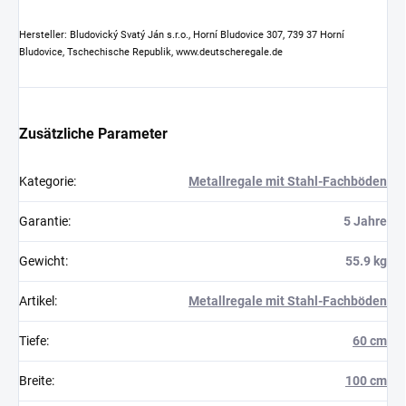
Hersteller: Bludovický Svatý Ján s.r.o., Horní Bludovice 307, 739 37 Horní
Bludovice, Tschechische Republik, www.deutscheregale.de
Zusätzliche Parameter
Kategorie
:
Metallregale mit Stahl-Fachböden
Garantie
:
5 Jahre
Gewicht
:
55.9 kg
Artikel
:
Metallregale mit Stahl-Fachböden
Tiefe
:
60 cm
Breite
:
100 cm