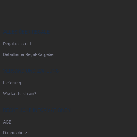
u
ß
z
e
i
ALLES ÜBER REGALE
l
Regalassistent
e
Detaillierter Regal-Ratgeber
VERSAND UND ZAHLUNG
Lieferung
Wie kaufe ich ein?
RECHTLICHE INFORMATIONEN
AGB
Datenschutz