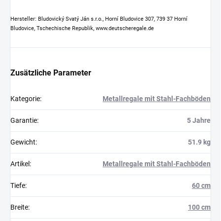
Hersteller: Bludovický Svatý Ján s.r.o., Horní Bludovice 307, 739 37 Horní
Bludovice, Tschechische Republik, www.deutscheregale.de
Zusätzliche Parameter
Kategorie
:
Metallregale mit Stahl-Fachböden
Garantie
:
5 Jahre
Gewicht
:
51.9 kg
Artikel
:
Metallregale mit Stahl-Fachböden
Tiefe
:
60 cm
Breite
:
100 cm