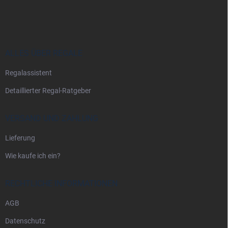
u
ß
z
e
i
ALLES ÜBER REGALE
l
Regalassistent
e
Detaillierter Regal-Ratgeber
VERSAND UND ZAHLUNG
Lieferung
Wie kaufe ich ein?
RECHTLICHE INFORMATIONEN
AGB
Datenschutz