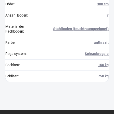
Höhe
:
300 cm
Anzahl Böden
:
7
Material der
Stahlboden (feuchtraumgeeignet)
Fachböden
:
Farbe
:
anthrazit
Regalsystem
:
Schraubregale
Fachlast
:
150 kg
Feldlast
:
750 kg
F