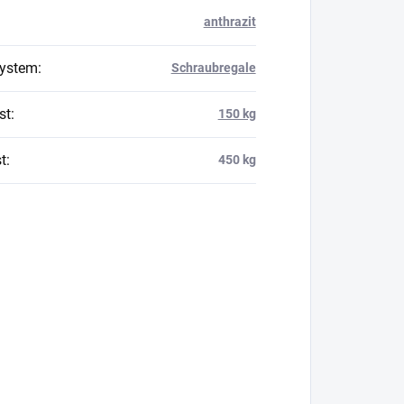
anthrazit
system
:
Schraubregale
st
:
150 kg
t
:
450 kg