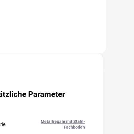
+
−
+
In den Warenkorb
ätzliche Parameter
Metallregale mit Stahl-
rie
:
Fachböden