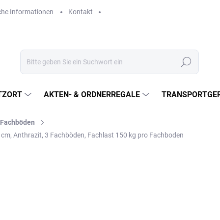
che Informationen
Kontakt
Suchen
TZORT
AKTEN- & ORDNERREGALE
TRANSPORTGER
l-Fachböden
 cm, Anthrazit, 3 Fachböden, Fachlast 150 kg pro Fachboden
€313,50
€259,10 ohne MwSt.