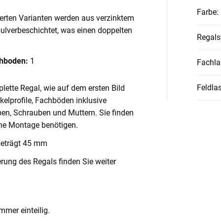
Farbe
:
ierten Varianten werden aus verzinktem
pulverbeschichtet, was einen doppelten
Regal
chboden:
1
Fachla
Feldlas
lette Regal, wie auf dem ersten Bild
nkelprofile, Fachböden inklusive
en, Schrauben und Muttern. Sie finden
ache Montage benötigen.
beträgt 45 mm
rung des Regals finden Sie weiter
mmer einteilig.