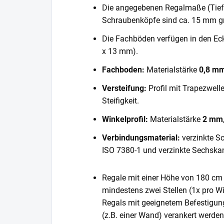
Die angegebenen Regalmaße (Tiefe 
Schraubenköpfe sind ca. 15 mm gr
Die Fachböden verfügen in den E
x 13 mm).
Fachboden:
Materialstärke
0,8 m
Versteifung:
Profil mit Trapezwell
Steifigkeit.
Winkelprofil:
Materialstärke
2 mm
Verbindungsmaterial:
verzinkte S
ISO 7380-1 und verzinkte Sechska
Regale mit einer Höhe von 180 cm 
mindestens zwei Stellen (1x pro Wi
Regals mit geeignetem Befestigun
(z.B. einer Wand) verankert werde