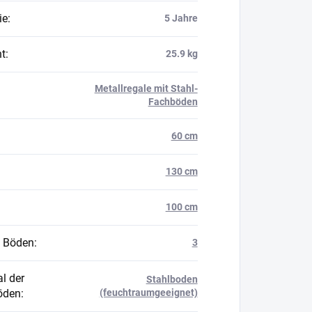
ie
:
5 Jahre
t
:
25.9 kg
Metallregale mit Stahl-
Fachböden
60 cm
130 cm
100 cm
 Böden
:
3
l der
Stahlboden
öden
:
(feuchtraumgeeignet)