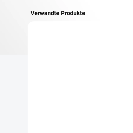
Verwandte Produkte
METALLBÖDEN
TOP: SCHRAUBREGALE
LIEFERZEIT CA. 21 TAGE
Zusatz-Fachboden
Be
Biedrax 60 x 130 cm,
Sc
Anthracit, Fachlast 150
Sc
kg
cm
€86,80
€7
€71,70 ohne MwSt.
€6,