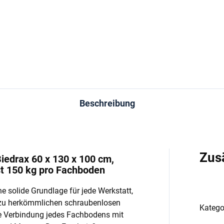
−
+
−
In den Warenkorb
In den Warenkorb
Beschreibung
Zus
iedrax 60 x 130 x 100 cm,
st 150 kg pro Fachboden
e solide Grundlage für jede Werkstatt,
 zu herkömmlichen schraubenlosen
Katego
e Verbindung jedes Fachbodens mit