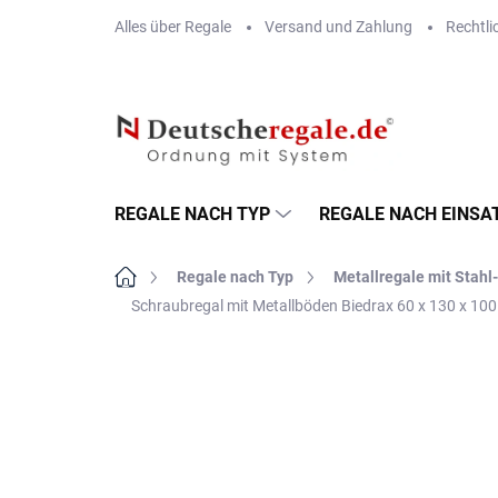
Zum
Alles über Regale
Versand und Zahlung
Rechtli
Inhalt
springen
REGALE NACH TYP
REGALE NACH EINSA
Startseite
Regale nach Typ
Metallregale mit Stah
Schraubregal mit Metallböden Biedrax 60 x 130 x 100
MARKE:
BIEDRAX
VERSAND GRATIS
METALLBÖDEN
TOP: SCHRAUBREGALE