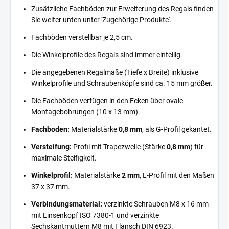
Zusätzliche Fachböden zur Erweiterung des Regals finden
Sie weiter unten unter 'Zugehörige Produkte'.
Fachböden verstellbar je 2,5 cm.
Die Winkelprofile des Regals sind immer einteilig.
Die angegebenen Regalmaße (Tiefe x Breite) inklusive
Winkelprofile und Schraubenköpfe sind ca. 15 mm größer.
Die Fachböden verfügen in den Ecken über ovale
Montagebohrungen (10 x 13 mm).
Fachboden:
Materialstärke
0,8 mm
, als G-Profil gekantet.
Versteifung:
Profil mit Trapezwelle (Stärke
0,8 mm
) für
maximale Steifigkeit.
Winkelprofil:
Materialstärke
2 mm
, L-Profil mit den Maßen
37 x 37 mm.
Verbindungsmaterial:
verzinkte Schrauben M8 x 16 mm
mit Linsenkopf ISO 7380-1 und verzinkte
Sechskantmuttern M8 mit Flansch DIN 6923.