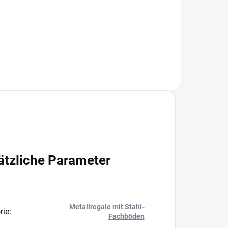
+
−
+
In den Warenkorb
ätzliche Parameter
Metallregale mit Stahl-
rie
:
Fachböden