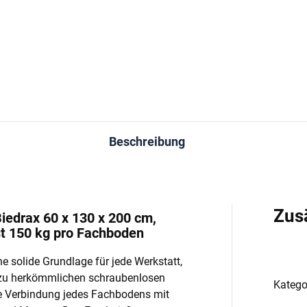
−
+
−
In den Warenkorb
In den Warenkorb
Beschreibung
Zus
iedrax 60 x 130 x 200 cm,
st 150 kg pro Fachboden
e solide Grundlage für jede Werkstatt,
 zu herkömmlichen schraubenlosen
Katego
e Verbindung jedes Fachbodens mit