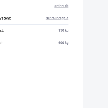
anthrazit
system
:
Schraubregale
st
:
150 kg
t
:
600 kg