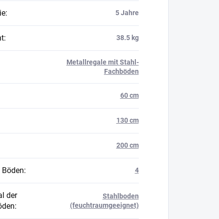
ie
:
5 Jahre
t
:
38.5 kg
Metallregale mit Stahl-
Fachböden
60 cm
130 cm
200 cm
 Böden
:
4
l der
Stahlboden
öden
:
(feuchtraumgeeignet)