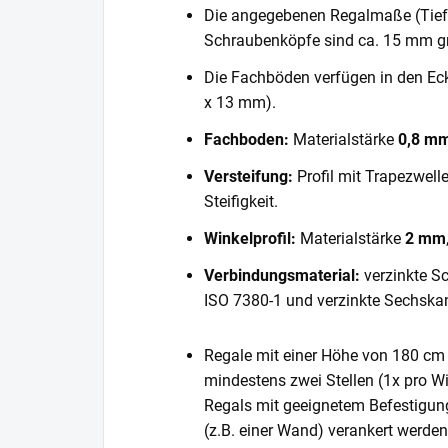
Die angegebenen Regalmaße (Tiefe 
Schraubenköpfe sind ca. 15 mm gr
Die Fachböden verfügen in den E
x 13 mm).
Fachboden:
Materialstärke
0,8 m
Versteifung:
Profil mit Trapezwell
Steifigkeit.
Winkelprofil:
Materialstärke
2 mm
Verbindungsmaterial:
verzinkte S
ISO 7380-1 und verzinkte Sechska
Regale mit einer Höhe von 180 cm 
mindestens zwei Stellen (1x pro Wi
Regals mit geeignetem Befestigun
(z.B. einer Wand) verankert werde