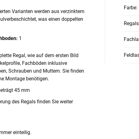
Farbe
:
ierten Varianten werden aus verzinktem
pulverbeschichtet, was einen doppelten
Regal
chboden:
1
Fachla
Feldlas
lette Regal, wie auf dem ersten Bild
nkelprofile, Fachböden inklusive
en, Schrauben und Muttern. Sie finden
ache Montage benötigen.
beträgt 45 mm
rung des Regals finden Sie weiter
mmer einteilig.