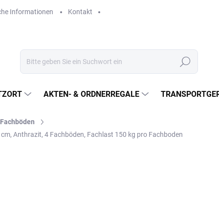
che Informationen
Kontakt
Suchen
TZORT
AKTEN- & ORDNERREGALE
TRANSPORTGER
l-Fachböden
 cm, Anthrazit, 4 Fachböden, Fachlast 150 kg pro Fachboden
€448,20
€370,40 ohne MwSt.