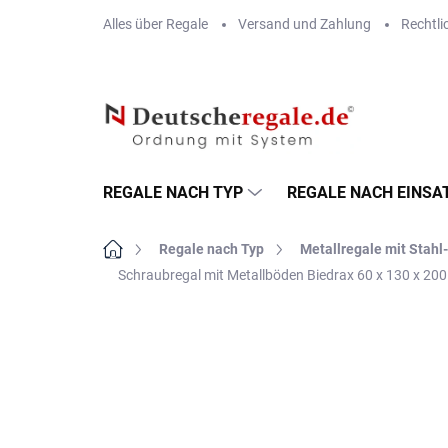
Zum
Alles über Regale
Versand und Zahlung
Rechtli
Inhalt
springen
REGALE NACH TYP
REGALE NACH EINSA
Startseite
Regale nach Typ
Metallregale mit Stah
Schraubregal mit Metallböden Biedrax 60 x 130 x 200
MARKE:
BIEDRAX
VERSAND GRATIS
METALLBÖDEN
TOP: SCHRAUBREGALE