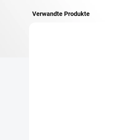
Verwandte Produkte
METALLBÖDEN
TOP: SCHRAUBREGALE
LIEFERZEIT CA. 21 TAGE
Zusatz-Fachboden
Be
Biedrax 60 x 130 cm,
Sc
Anthracit, Fachlast 150
Sc
kg
cm
€86,80
€7
€71,70 ohne MwSt.
€6,