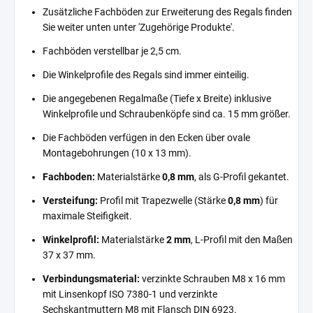
Zusätzliche Fachböden zur Erweiterung des Regals finden
Sie weiter unten unter 'Zugehörige Produkte'.
Fachböden verstellbar je 2,5 cm.
Die Winkelprofile des Regals sind immer einteilig.
Die angegebenen Regalmaße (Tiefe x Breite) inklusive
Winkelprofile und Schraubenköpfe sind ca. 15 mm größer.
Die Fachböden verfügen in den Ecken über ovale
Montagebohrungen (10 x 13 mm).
Fachboden:
Materialstärke
0,8 mm
, als G-Profil gekantet.
Versteifung:
Profil mit Trapezwelle (Stärke
0,8 mm
) für
maximale Steifigkeit.
Winkelprofil:
Materialstärke
2 mm
, L-Profil mit den Maßen
37 x 37 mm.
Verbindungsmaterial:
verzinkte Schrauben M8 x 16 mm
mit Linsenkopf ISO 7380-1 und verzinkte
Sechskantmuttern M8 mit Flansch DIN 6923.